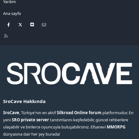
Yardım
Ana sayfa
Facebook
X
Discord
Bize ulaşın
R
S
S
SroCave Hakkında
SroCave
, Türkiye'nin en aktif
Silkroad Online forum
platformudur. En
yeni
SRO private server
tanıtımlarını keşfedebilir, güncel rehberlere
ulaşabilir ve binlerce oyuncuyla buluşabilirsiniz. Efsanevi
MMORPG
dünyasına dair her şey burada!