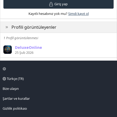
Giriş yap
Kayıtlı hesabınız yok mu?
Şimdi kayıt ol
Profili görüntüleyenler
1 Profil görüntülenmesi
DeluxeOnline
25 Şub 2026
Türkçe (TR)
Bize ulaşın
Şartlar ve kurallar
Gizlilik politikası