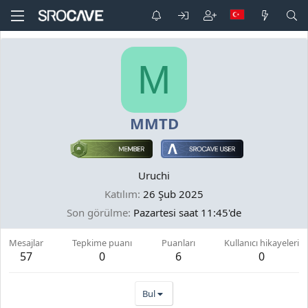
M
MMTD
Uruchi
Katılım
26 Şub 2025
Son görülme
Pazartesi saat 11:45'de
Mesajlar
Tepkime puanı
Puanları
Kullanıcı hikayeleri
57
0
6
0
Bul