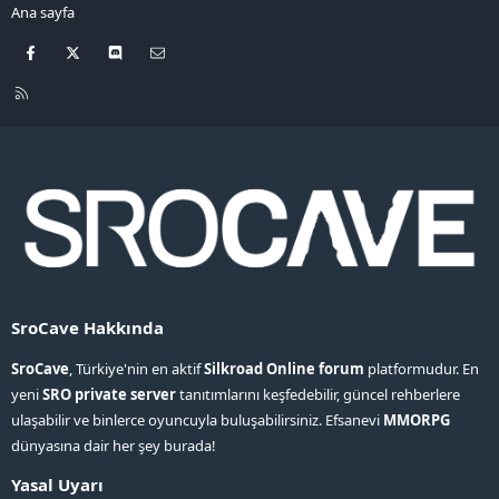
Ana sayfa
Facebook
X
Discord
Bize ulaşın
R
S
S
SroCave Hakkında
SroCave
, Türkiye'nin en aktif
Silkroad Online forum
platformudur. En
yeni
SRO private server
tanıtımlarını keşfedebilir, güncel rehberlere
ulaşabilir ve binlerce oyuncuyla buluşabilirsiniz. Efsanevi
MMORPG
dünyasına dair her şey burada!
Yasal Uyarı