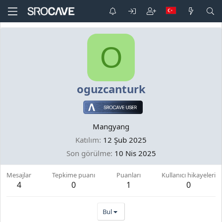
O
oguzcanturk
Mangyang
Katılım
12 Şub 2025
Son görülme
10 Nis 2025
Mesajlar
Tepkime puanı
Puanları
Kullanıcı hikayeleri
4
0
1
0
Bul