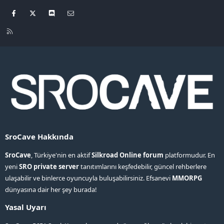
Facebook
X
Discord
Bize ulaşın
R
S
S
SroCave Hakkında
SroCave
, Türkiye'nin en aktif
Silkroad Online forum
platformudur. En
yeni
SRO private server
tanıtımlarını keşfedebilir, güncel rehberlere
ulaşabilir ve binlerce oyuncuyla buluşabilirsiniz. Efsanevi
MMORPG
dünyasına dair her şey burada!
Yasal Uyarı