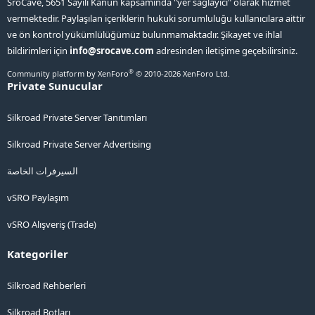
SroCave, 5651 Sayılı Kanun kapsamında "yer sağlayıcı" olarak hizmet
vermektedir. Paylaşılan içeriklerin hukuki sorumluluğu kullanıcılara aittir
ve ön kontrol yükümlülüğümüz bulunmamaktadır. Şikayet ve ihlal
bildirimleri için
info@srocave.com
adresinden iletişime geçebilirsiniz.
®
Community platform by XenForo
© 2010-2026 XenForo Ltd.
Private Sunucular
Silkroad Private Server Tanıtımları
Silkroad Private Server Advertising
السيرفرات الخاصة
vSRO Paylaşım
vSRO Alışveriş (Trade)
Kategoriler
Silkroad Rehberleri
Silkroad Botları