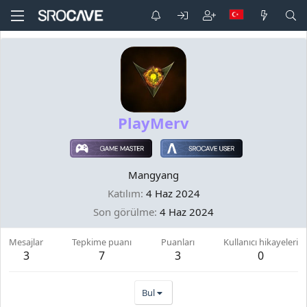
PlayMerv
Mangyang
Katılım
4 Haz 2024
Son görülme
4 Haz 2024
Mesajlar
Tepkime puanı
Puanları
Kullanıcı hikayeleri
3
7
3
0
Bul