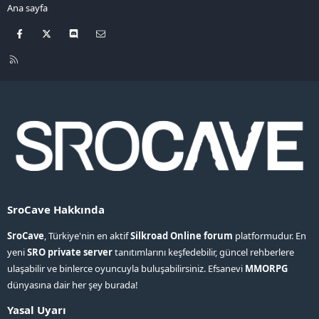
Ana sayfa
Facebook
X
Discord
Bize ulaşın
R
S
S
SroCave Hakkında
SroCave
, Türkiye'nin en aktif
Silkroad Online forum
platformudur. En
yeni
SRO private server
tanıtımlarını keşfedebilir, güncel rehberlere
ulaşabilir ve binlerce oyuncuyla buluşabilirsiniz. Efsanevi
MMORPG
dünyasına dair her şey burada!
Yasal Uyarı