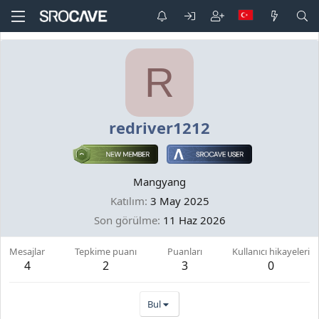
R
redriver1212
Mangyang
Katılım
3 May 2025
Son görülme
11 Haz 2026
Mesajlar
Tepkime puanı
Puanları
Kullanıcı hikayeleri
4
2
3
0
Bul