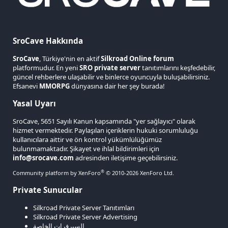
SroCave Hakkında
SroCave
, Türkiye'nin en aktif
Silkroad Online forum
platformudur. En yeni
SRO private server
tanıtımlarını keşfedebilir,
güncel rehberlere ulaşabilir ve binlerce oyuncuyla buluşabilirsiniz.
Efsanevi
MMORPG
dünyasına dair her şey burada!
Yasal Uyarı
SroCave, 5651 Sayılı Kanun kapsamında "yer sağlayıcı" olarak
hizmet vermektedir. Paylaşılan içeriklerin hukuki sorumluluğu
kullanıcılara aittir ve ön kontrol yükümlülüğümüz
bulunmamaktadır. Şikayet ve ihlal bildirimleri için
info@srocave.com
adresinden iletişime geçebilirsiniz.
®
Community platform by XenForo
© 2010-2026 XenForo Ltd.
Private Sunucular
Silkroad Private Server Tanıtımları
Silkroad Private Server Advertising
السيرفرات الخاصة