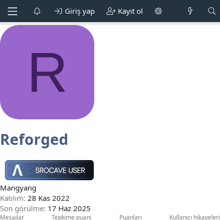
Giriş yap
Kayıt ol
R
Reforged
Mangyang
Katılım
28 Kas 2022
Son görülme
17 Haz 2025
Mesajlar
Tepkime puanı
Puanları
Kullanıcı hikayeleri