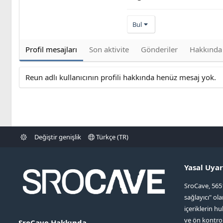
Bul
Profil mesajları
Son aktivite
Gönderiler
Hakkında
Reun adlı kullanıcının profili hakkında henüz mesaj yok.
Değiştir genişlik
Türkçe (TR)
Yasal Uyar
SroCave, 565
sağlayıcı" ol
içeriklerin hu
ve ön kontr
SroCave Hakkında