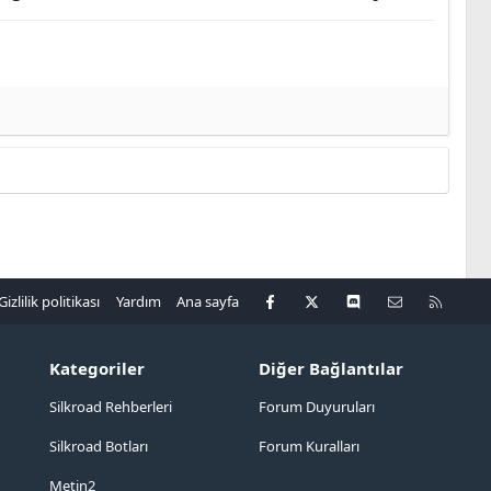
Facebook
X
Discord
Bize ulaşın
R
Gizlilik politikası
Yardım
Ana sayfa
S
S
Kategoriler
Diğer Bağlantılar
Silkroad Rehberleri
Forum Duyuruları
Silkroad Botları
Forum Kuralları
Metin2