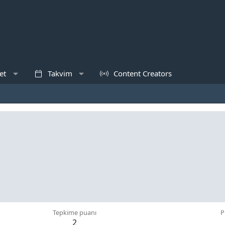
et
Takvim
Content Creators
Tepkime puanı
P
2