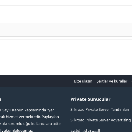
Bize ulaşın
Şartlar ve kurallar
ı
Private Sunucular
Silkroad Private Server Tanıtımları
1 Sayılı Kanun kapsamında "yer
arak hizmet vermektedir. Paylaşılan
Silkroad Private Server Advertising
kuki sorumluluğu kullanıcılara aittir
ol yükümlülüğümüz
السيرفرات الخاصة