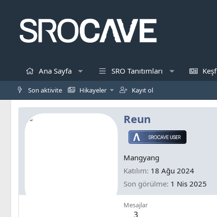
Ana Sayfa
SRO Tanıtımları
Keşf
Son aktivite
Hikayeler
Kayıt ol
Reun
Mangyang
Katılım
18 Ağu 2024
Son görülme
1 Nis 2025
Mesajlar
3