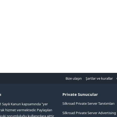
Bize ulaşın
Şartlar ve kurallar
ı
Private Sunucular
Silkroad Private Server Tanıtımları
1 Sayılı Kanun kapsamında "yer
arak hizmet vermektedir. Paylaşılan
Silkroad Private Server Advertising
kuki sorumluluğu kullanıcılara aittir