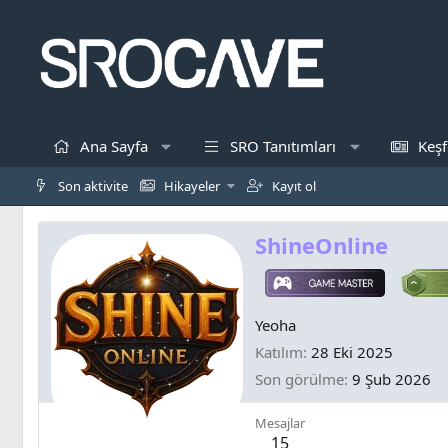
Ana Sayfa
SRO Tanıtımları
Keşf
Son aktivite
Hikayeler
Kayıt ol
ShineOnline
Yeoha
Katılım
28 Eki 2025
Son görülme
9 Şub 2026
Mesajlar
15