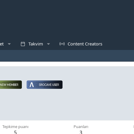
et
Takvim
Content Creators
Tepkime puanı
Puanları
5
3