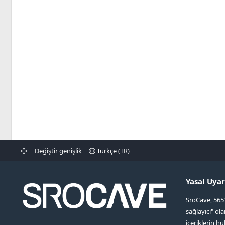
Değiştir genişlik
Türkçe (TR)
Yasal Uyar
SroCave, 565
sağlayıcı" ol
içeriklerin hu