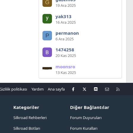
G
19 Ara 2025
yak313
16 Ara 2025
permanon
P
6 Ara 2025
1474258
20 Kas 2025
moonsro
13 Kas 2025
Facebook
X
Discord
Bize ulaşın
R
Gizlilik politikası
Yardım
Ana sayfa
S
S
Kategoriler
Diğer Bağlantılar
Silkroad Rehberleri
Forum Duyuruları
Silkroad Botları
Forum Kuralları