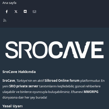
Ana sayfa
Facebook
X
Discord
Bize ulaşın
R
S
S
SroCave Hakkında
SroCave
, Türkiye'nin en aktif
Silkroad Online forum
platformudur. En
yeni
SRO private server
tanıtımlarını keşfedebilir, güncel rehberlere
ulaşabilir ve binlerce oyuncuyla buluşabilirsiniz. Efsanevi
MMORPG
dünyasına dair her şey burada!
Yasal Uyarı