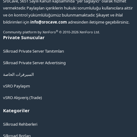
SroCave, 5651 Sayılı Kanun kapsamında "yer sağlayıcı" olarak hizmet
vermektedir. Paylaşılan içeriklerin hukuki sorumluluğu kullanıcılara aittir
ve ön kontrol yükümlülüğümüz bulunmamaktadır. Şikayet ve ihlal
bildirimleri için
info@srocave.com
adresinden iletişime geçebilirsiniz.
®
Community platform by XenForo
© 2010-2026 XenForo Ltd.
Private Sunucular
Silkroad Private Server Tanıtımları
Silkroad Private Server Advertising
السيرفرات الخاصة
vSRO Paylaşım
vSRO Alışveriş (Trade)
Kategoriler
Silkroad Rehberleri
Silkroad Botları