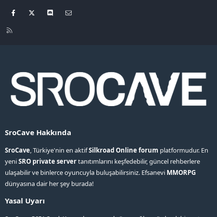
Facebook
X
Discord
Bize ulaşın
R
S
S
SroCave Hakkında
SroCave
, Türkiye'nin en aktif
Silkroad Online forum
platformudur. En
yeni
SRO private server
tanıtımlarını keşfedebilir, güncel rehberlere
ulaşabilir ve binlerce oyuncuyla buluşabilirsiniz. Efsanevi
MMORPG
dünyasına dair her şey burada!
Yasal Uyarı