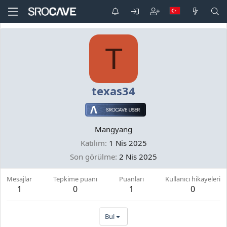
T
texas34
Mangyang
Katılım
1 Nis 2025
Son görülme
2 Nis 2025
Mesajlar
Tepkime puanı
Puanları
Kullanıcı hikayeleri
1
0
1
0
Bul