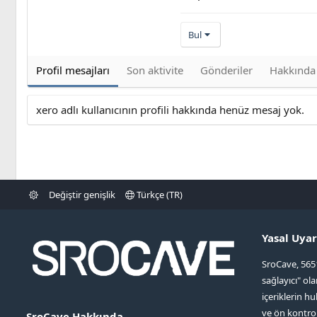
Bul
Profil mesajları
Son aktivite
Gönderiler
Hakkında
xero adlı kullanıcının profili hakkında henüz mesaj yok.
Değiştir genişlik
Türkçe (TR)
Yasal Uyar
SroCave, 565
sağlayıcı" ol
içeriklerin hu
ve ön kontr
SroCave Hakkında