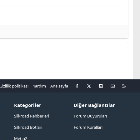
Facebook
X
Discord
Bize ulaşın
R
Gizlilik politikası
Yardım
Ana sayfa
S
S
Kategoriler
Diğer Bağlantılar
Silkroad Rehberleri
Forum Duyuruları
Silkroad Botları
Forum Kuralları
Metin2