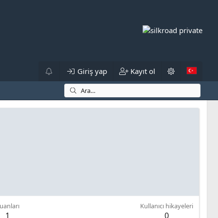
Giriş yap
Kayıt ol
uanları
Kullanıcı hikayeleri
1
0