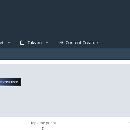
et
Takvim
Content Creators
Tepkime puanı
P
0