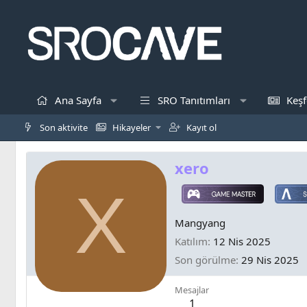
Ana Sayfa
SRO Tanıtımları
Keşf
Son aktivite
Hikayeler
Kayıt ol
xero
X
Mangyang
Katılım
12 Nis 2025
Son görülme
29 Nis 2025
Mesajlar
1