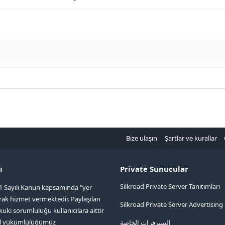
Bize ulaşın
Şartlar ve kurallar
ı
Private Sunucular
Silkroad Private Server Tanıtımları
1 Sayılı Kanun kapsamında "yer
arak hizmet vermektedir. Paylaşılan
Silkroad Private Server Advertising
kuki sorumluluğu kullanıcılara aittir
ol yükümlülüğümüz
السيرفرات الخاصة