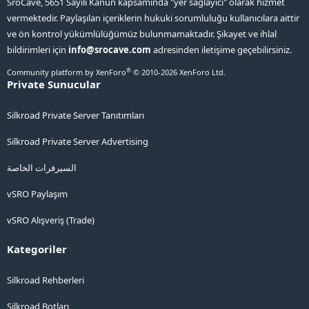
SroCave, 5651 Sayılı Kanun kapsamında "yer sağlayıcı" olarak hizmet
vermektedir. Paylaşılan içeriklerin hukuki sorumluluğu kullanıcılara aittir
ve ön kontrol yükümlülüğümüz bulunmamaktadır. Şikayet ve ihlal
bildirimleri için
info@srocave.com
adresinden iletişime geçebilirsiniz.
®
Community platform by XenForo
© 2010-2026 XenForo Ltd.
Private Sunucular
Silkroad Private Server Tanıtımları
Silkroad Private Server Advertising
السيرفرات الخاصة
vSRO Paylaşım
vSRO Alışveriş (Trade)
Kategoriler
Silkroad Rehberleri
Silkroad Botları