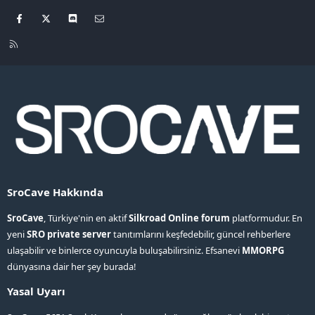
Facebook
X
Discord
Bize ulaşın
R
S
S
SroCave Hakkında
SroCave
, Türkiye'nin en aktif
Silkroad Online forum
platformudur. En
yeni
SRO private server
tanıtımlarını keşfedebilir, güncel rehberlere
ulaşabilir ve binlerce oyuncuyla buluşabilirsiniz. Efsanevi
MMORPG
dünyasına dair her şey burada!
Yasal Uyarı