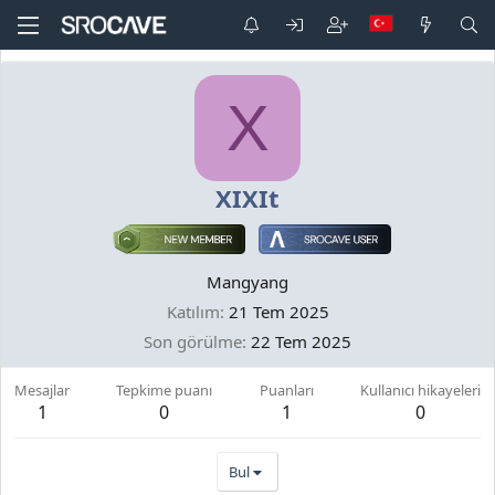
X
XIXIt
Mangyang
Katılım
21 Tem 2025
Son görülme
22 Tem 2025
Mesajlar
Tepkime puanı
Puanları
Kullanıcı hikayeleri
1
0
1
0
Bul