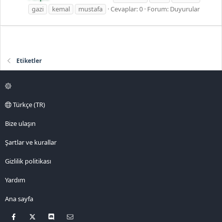
gazi
kemal
mustafa
Cevaplar: 0
Forum:
Duyurular
Etiketler
Türkçe (TR)
Bize ulaşın
Şartlar ve kurallar
Gizlilik politikası
Yardım
Ana sayfa
Facebook
X
Discord
Bize ulaşın