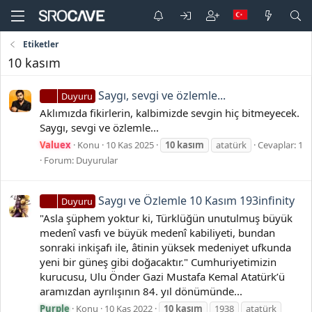
Etiketler
10 kasım
Saygı, sevgi ve özlemle...
Duyuru
Aklımızda fikirlerin, kalbimizde sevgin hiç bitmeyecek.
Saygı, sevgi ve özlemle...
Valuex
Konu
10 Kas 2025
10
kasım
atatürk
Cevaplar: 1
Forum:
Duyurular
Saygı ve Özlemle 10 Kasım 193infinity
Duyuru
"Asla şüphem yoktur ki, Türklüğün unutulmuş büyük
medenî vasfı ve büyük medenî kabiliyeti, bundan
sonraki inkişafı ile, âtinin yüksek medeniyet ufkunda
yeni bir güneş gibi doğacaktır." Cumhuriyetimizin
kurucusu, Ulu Önder Gazi Mustafa Kemal Atatürk’ü
aramızdan ayrılışının 84. yıl dönümünde...
Purple
Konu
10 Kas 2022
10
kasım
1938
atatürk