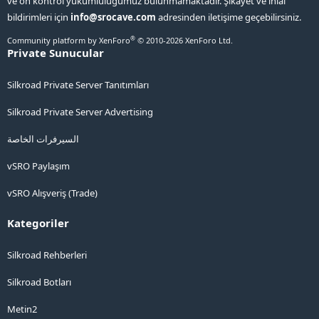
ve ön kontrol yükümlülüğümüz bulunmamaktadır. Şikayet ve ihlal
bildirimleri için
info@srocave.com
adresinden iletişime geçebilirsiniz.
®
Community platform by XenForo
© 2010-2026 XenForo Ltd.
Private Sunucular
Silkroad Private Server Tanıtımları
Silkroad Private Server Advertising
السيرفرات الخاصة
vSRO Paylaşım
vSRO Alışveriş (Trade)
Kategoriler
Silkroad Rehberleri
Silkroad Botları
Metin2