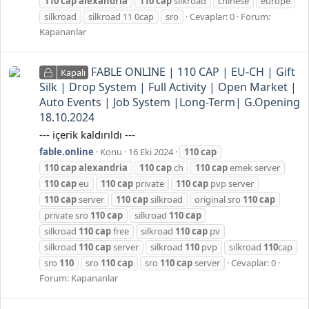
110
cap
alexandria
110
cap
silkroad
chinese
europe
silkroad
silkroad 11 0cap
sro
Cevaplar: 0
Forum:
Kapananlar
FABLE ONLINE | 110 CAP | EU-CH | Gift
Kapalı
Silk | Drop System | Full Activity | Open Market |
Auto Events | Job System |Long-Term| G.Opening
18.10.2024
--- içerik kaldırıldı ---
fable.online
Konu
16 Eki 2024
110
cap
110
cap
alexandria
110
cap
ch
110
cap
emek server
110
cap
eu
110
cap
private
110
cap
pvp server
110
cap
server
110
cap
silkroad
original sro
110
cap
private sro
110
cap
silkroad
110
cap
silkroad
110
cap
free
silkroad
110
cap
pv
silkroad
110
cap
server
silkroad
110
pvp
silkroad
110
cap
sro
110
sro
110
cap
sro
110
cap
server
Cevaplar: 0
Forum:
Kapananlar