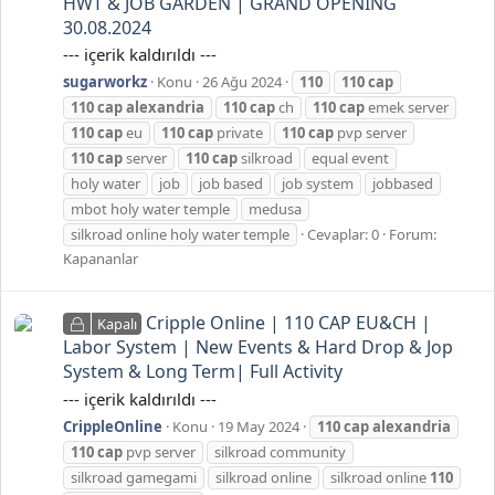
HWT & JOB GARDEN | GRAND OPENING
30.08.2024
--- içerik kaldırıldı ---
sugarworkz
Konu
26 Ağu 2024
110
110
cap
110
cap
alexandria
110
cap
ch
110
cap
emek server
110
cap
eu
110
cap
private
110
cap
pvp server
110
cap
server
110
cap
silkroad
equal event
holy water
job
job based
job system
jobbased
mbot holy water temple
medusa
silkroad online holy water temple
Cevaplar: 0
Forum:
Kapananlar
Cripple Online | 110 CAP EU&CH |
Kapalı
Labor System | New Events & Hard Drop & Jop
System & Long Term| Full Activity
--- içerik kaldırıldı ---
CrippleOnline
Konu
19 May 2024
110
cap
alexandria
110
cap
pvp server
silkroad community
silkroad gamegami
silkroad online
silkroad online
110