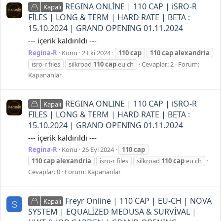
REGINA ONLİNE | 110 CAP | iSRO-R
Kapalı
FİLES | LONG & TERM | HARD RATE | BETA :
15.10.2024 | GRAND OPENING 01.11.2024
--- içerik kaldırıldı ---
Regina-R
Konu
2 Eki 2024
110
cap
110
cap
alexandria
isro-r files
silkroad
110
cap
eu ch
Cevaplar: 2
Forum:
Kapananlar
REGINA ONLINE | 110 CAP | iSRO-R
Kapalı
FILES | LONG & TERM | HARD RATE | BETA :
15.10.2024 | GRAND OPENING 01.11.2024
--- içerik kaldırıldı ---
Regina-R
Konu
26 Eyl 2024
110
cap
110
cap
alexandria
isro-r files
silkroad
110
cap
eu ch
Cevaplar: 0
Forum:
Kapananlar
Freyr Online | 110 CAP | EU-CH | NOVA
Kapalı
S
SYSTEM | EQUALİZED MEDUSA & SURVİVAL |