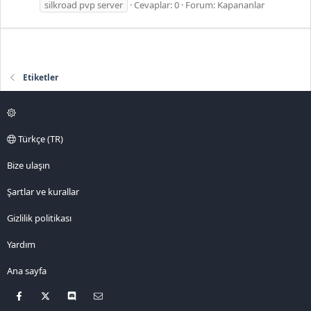
silkroad pvp server
Cevaplar: 0
Forum:
Kapananlar
Etiketler
Türkçe (TR)
Bize ulaşın
Şartlar ve kurallar
Gizlilik politikası
Yardım
Ana sayfa
Facebook
X
Discord
Bize ulaşın