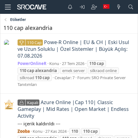
Etiketler
110 cap alexandria
Powe-R Online | EU & CH | Eski Usul
110 Cap
ve Uzun Soluklu | Özel Sistemler | Büyük Açılış:
07.08.2026
PowerOnlineR
Konu
27 Tem 2026
110
cap
110
cap
alexandria
emek server
silkraod online
silkroad
110
cap
Cevaplar: 7
Forum:
SRO Private Server
Tanıtımları
Azure Online |Cap 110| Classic
Kapalı
Gameplay | Mid Rates | Open Market | Endless
Activity
--- içerik kaldırıldı ---
Zooba
Konu
27 Kas 2024
110
110
cap