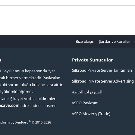
Bize ulaşın
Şartlar ve kurallar
ı
Private Sunucular
Silkroad Private Server Tanıtımları
1 Sayılı Kanun kapsamında "yer
arak hizmet vermektedir. Paylaşılan
Silkroad Private Server Advertising
kuki sorumluluğu kullanıcılara aittir
ol yükümlülüğümüz
السيرفرات الخاصة
ır. Şikayet ve ihlal bildirimleri
vSRO Paylaşım
ocave.com
adresinden iletişime
.
vSRO Alışveriş (Trade)
®
tform by XenForo
© 2010-2026