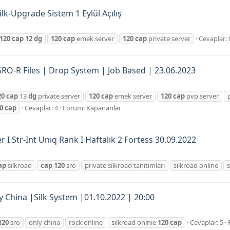
k-Upgrade Sistem 1 Eylül Açılış
120
cap
12
dg
120
cap
emek server
120
cap
private server
Cevaplar: 
SRO-R Files | Drop System | Job Based | 23.06.2023
20
cap
13
dg
private server
120
cap
emek server
120
cap
pvp server
0
cap
Cevaplar: 4
Forum:
Kapananlar
 I Str-Int Unıq Rank I Haftalık 2 Fortess 30.09.2022
ap
silkroad
cap
120
sro
private silkroad tanıtımları
silkroad online
s
y China |Silk System |01.10.2022 | 20:00
120
sro
only china
rock online
silkroad onlnie
120
cap
Cevaplar: 5