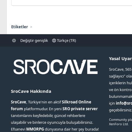
Etiketler
Değiştir genişlik
Türkçe (TR)
Yasal Uyar
SroCave, 565
sağlayıcı" ol
içeriklerin hu
ve ön kontr
SroCave Hakkında
bulunmamaktad
SroCave
, Türkiye'nin en aktif
Silkroad Online
için
info@sr
forum
platformudur. En yeni
SRO private server
geçebilirsiniz
tanıtımlarını keşfedebilir, güncel rehberlere
Community pla
ulaşabilir ve binlerce oyuncuyla buluşabilirsiniz.
XenForo Ltd.
Efsanevi
MMORPG
dünyasına dair her şey burada!