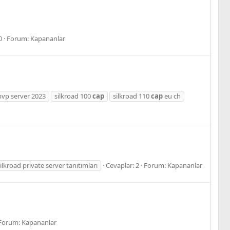
0
Forum:
Kapananlar
pvp server 2023
silkroad 100
cap
silkroad 110
cap
eu ch
ilkroad private server tanıtımları
Cevaplar: 2
Forum:
Kapananlar
Forum:
Kapananlar