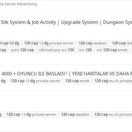
te Server Advertising
Silk System & Job Activity | Upgrade System | Dungeon Sy
0
cap
12
dg
120
cap
13
dg
private server
120
cap
awaken
120
cap
da
cap
psro
120
cap
silkroad pvp sro
120
sro
120
sro
120
cap
emek
4000 + OYUNCU ILE BASLADI ! | YENI HARITALAR VE DAHA 
dg
120
cap
13
dg
private server
120
cap
emek
120
cap
eu ch private
g
120
cap
13
dg
private server
120
cap
awaken
120
cap
eu ch private