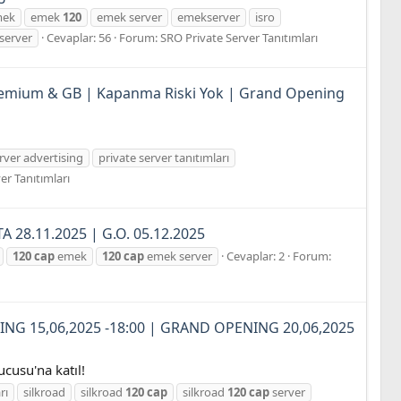
mek
emek
120
emek server
emekserver
isro
 server
Cevaplar: 56
Forum:
SRO Private Server Tanıtımları
remium & GB | Kapanma Riski Yok | Grand Opening
rver advertising
private server tanıtımları
er Tanıtımları
A 28.11.2025 | G.O. 05.12.2025
120
cap
emek
120
cap
emek server
Cevaplar: 2
Forum:
ING 15,06,2025 -18:00 | GRAND OPENING 20,06,2025
usu'na katıl!
rı
silkroad
silkroad
120
cap
silkroad
120
cap
server