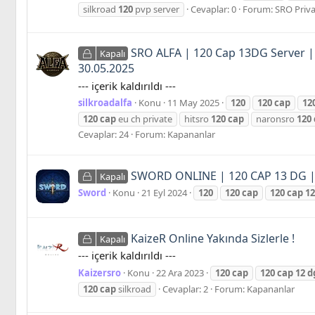
silkroad
120
pvp server
Cevaplar: 0
Forum:
SRO Priva
SRO ALFA | 120 Cap 13DG Server | 
Kapalı
30.05.2025
--- içerik kaldırıldı ---
silkroadalfa
Konu
11 May 2025
120
120
cap
12
120
cap
eu ch private
hitsro
120
cap
naronsro
120
Cevaplar: 24
Forum:
Kapananlar
SWORD ONLINE | 120 CAP 13 DG | 
Kapalı
Sword
Konu
21 Eyl 2024
120
120
cap
120
cap
12
KaizeR Online Yakında Sizlerle !
Kapalı
--- içerik kaldırıldı ---
Kaizersro
Konu
22 Ara 2023
120
cap
120
cap
12
d
120
cap
silkroad
Cevaplar: 2
Forum:
Kapananlar