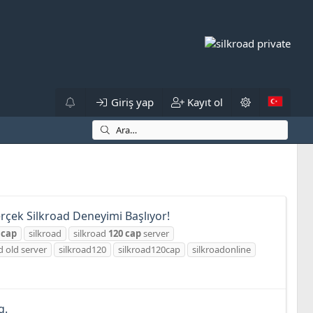
Giriş yap
Kayıt ol
rçek Silkroad Deneyimi Başlıyor!
cap
silkroad
silkroad
120
cap
server
d old server
silkroad120
silkroad120cap
silkroadonline
g.