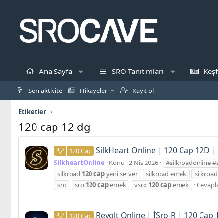
Ana Sayfa
SRO Tanıtımları
Keşf
Son aktivite
Hikayeler
Kayıt ol
Etiketler
120 cap 12 dg
SilkHeart Online | 120 Cap 12D |
120 Cap
SilkheartOnline
Konu
2 Nis 2026
#silkroadonline #
silkroad
120
cap
yeni server
silkroad emek
silkroad
sro
sro
120
cap
emek
vsro
120
cap
emek
Cevapla
Revolt Online | İSro-R | 120 Cap
120 Cap