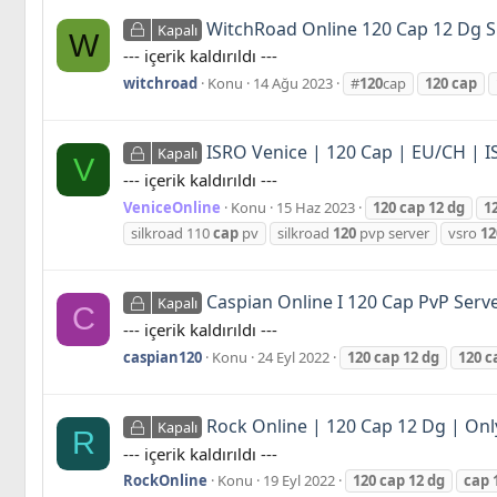
WitchRoad Online 120 Cap 12 Dg Sil
Kapalı
W
--- içerik kaldırıldı ---
witchroad
Konu
14 Ağu 2023
#
120
cap
120
cap
ISRO Venice | 120 Cap | EU/CH | I
Kapalı
V
--- içerik kaldırıldı ---
VeniceOnline
Konu
15 Haz 2023
120
cap
12
dg
1
silkroad 110
cap
pv
silkroad
120
pvp server
vsro
12
Caspian Online I 120 Cap PvP Server
Kapalı
C
--- içerik kaldırıldı ---
caspian120
Konu
24 Eyl 2022
120
cap
12
dg
120
c
Rock Online | 120 Cap 12 Dg | Onl
Kapalı
R
--- içerik kaldırıldı ---
RockOnline
Konu
19 Eyl 2022
120
cap
12
dg
cap