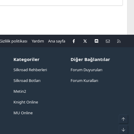
Facebook
X
Discord
Bize ulaşın
R
Gizlilik politikası
Yardım
Ana sayfa
S
S
Kategoriler
Diğer Bağlantılar
Silkroad Rehberleri
Forum Duyuruları
Silkroad Botları
Forum Kuralları
Metin2
Knight Online
MU Online
Üst
Alt