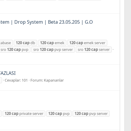
stem | Drop System | Beta 23.05.205 | G.O
tabase
120
cap
db
120
cap
emek
120
cap
emek server
sro
120
cap
pvp
sro
120
cap
pvp server
sro
120
cap
server
FAZLASI
Cevaplar: 101
Forum:
Kapananlar
120
cap
private server
120
cap
pvp
120
cap
pvp server