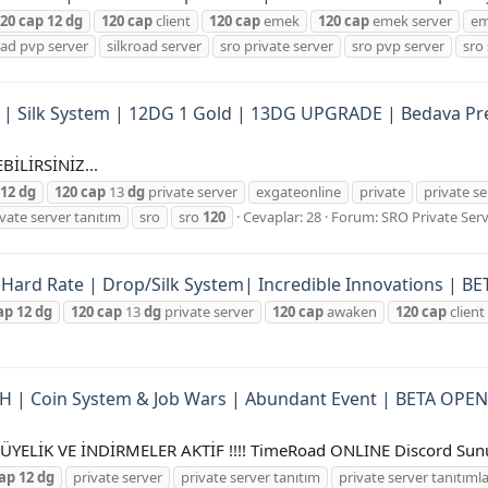
20
cap
12
dg
120
cap
client
120
cap
emek
120
cap
emek server
e
oad pvp server
silkroad server
sro private server
sro pvp server
sro
r | Silk System | 12DG 1 Gold | 13DG UPGRADE | Bedava P
İLİRSİNİZ...
12
dg
120
cap
13
dg
private server
exgateonline
private
private se
ivate server tanıtım
sro
sro
120
Cevaplar: 28
Forum:
SRO Private Serv
Hard Rate | Drop/Silk System| Incredible Innovations | BET
ap
12
dg
120
cap
13
dg
private server
120
cap
awaken
120
cap
client
 | Coin System & Job Wars | Abundant Event | BETA OPEN
LİK VE İNDİRMELER AKTİF !!!! TimeRoad ONLINE Discord Sunuc
ap
12
dg
private server
private server tanıtım
private server tanıtımla