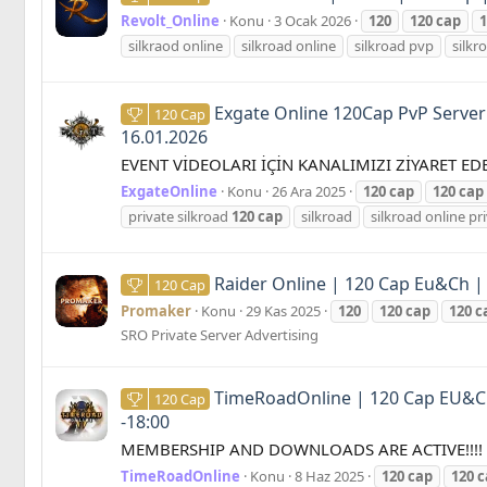
Revolt_Online
Konu
3 Ocak 2026
120
120
cap
1
silkraod online
silkroad online
silkroad pvp
silkr
Exgate Online 120Cap PvP Serve
120 Cap
16.01.2026
EVENT VİDEOLARI İÇİN KANALIMIZI ZİYARET EDEB
ExgateOnline
Konu
26 Ara 2025
120
cap
120
cap
private silkroad
120
cap
silkroad
silkroad online pr
Raider Online | 120 Cap Eu&Ch | 
120 Cap
Promaker
Konu
29 Kas 2025
120
120
cap
120
c
SRO Private Server Advertising
TimeRoadOnline | 120 Cap EU&CH
120 Cap
-18:00
MEMBERSHIP AND DOWNLOADS ARE ACTIVE!!!! ÜYE
TimeRoadOnline
Konu
8 Haz 2025
120
cap
120
c