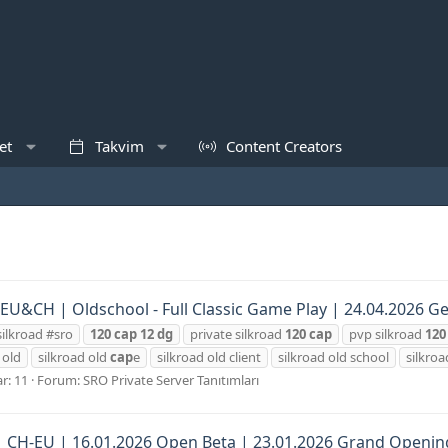
et
Takvim
Content Creators
 EU&CH | Oldschool - Full Classic Game Play | 24.04.2026 Ge
silkroad #sro
120
cap
12
dg
private silkroad
120
cap
pvp silkroad
120
 old
silkroad old
cap
e
silkroad old client
silkroad old school
silkroa
r: 11
Forum:
SRO Private Server Tanıtımları
 | CH-EU | 16.01.2026 Open Beta | 23.01.2026 Grand Openin