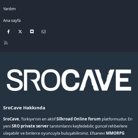
Yardım
Ana sayfa
Facebook
X
Discord
Bize ulaşın
R
S
S
SroCave Hakkında
SroCave
, Türkiye'nin en aktif
Silkroad Online forum
platformudur. En
yeni
SRO private server
tanıtımlarını keşfedebilir, güncel rehberlere
ulaşabilir ve binlerce oyuncuyla buluşabilirsiniz. Efsanevi
MMORPG