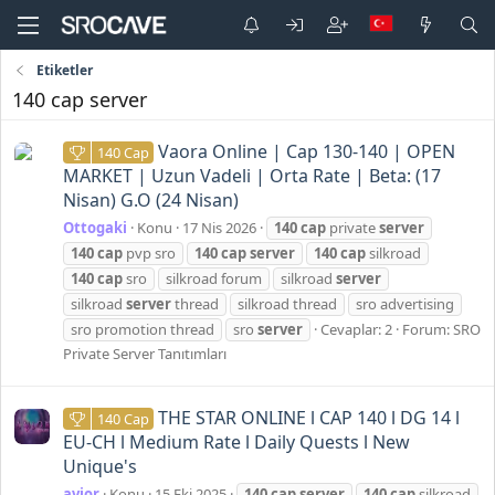
Etiketler
140 cap server
Vaora Online | Cap 130-140 | OPEN
140 Cap
MARKET | Uzun Vadeli | Orta Rate | Beta: (17
Nisan) G.O (24 Nisan)
Ottogaki
Konu
17 Nis 2026
140
cap
private
server
140
cap
pvp sro
140
cap
server
140
cap
silkroad
140
cap
sro
silkroad forum
silkroad
server
silkroad
server
thread
silkroad thread
sro advertising
sro promotion thread
sro
server
Cevaplar: 2
Forum:
SRO
Private Server Tanıtımları
THE STAR ONLINE l CAP 140 l DG 14 l
140 Cap
EU-CH l Medium Rate l Daily Quests l New
Unique's
avior
Konu
15 Eki 2025
140
cap
server
140
cap
silkroad