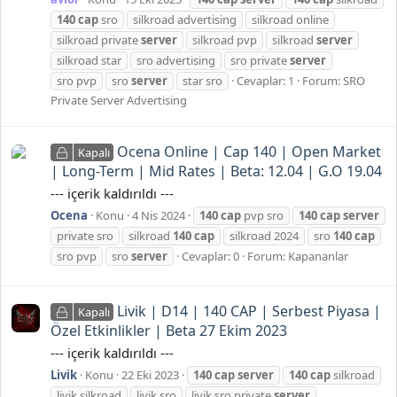
140
cap
sro
silkroad advertising
silkroad online
silkroad private
server
silkroad pvp
silkroad
server
silkroad star
sro advertising
sro private
server
sro pvp
sro
server
star sro
Cevaplar: 1
Forum:
SRO
Private Server Advertising
Ocena Online | Cap 140 | Open Market
Kapalı
| Long-Term | Mid Rates | Beta: 12.04 | G.O 19.04
--- içerik kaldırıldı ---
Ocena
Konu
4 Nis 2024
140
cap
pvp sro
140
cap
server
private sro
silkroad
140
cap
silkroad 2024
sro
140
cap
sro pvp
sro
server
Cevaplar: 0
Forum:
Kapananlar
Livik | D14 | 140 CAP | Serbest Piyasa |
Kapalı
Özel Etkinlikler | Beta 27 Ekim 2023
--- içerik kaldırıldı ---
Livik
Konu
22 Eki 2023
140
cap
server
140
cap
silkroad
livik silkroad
livik sro
livik sro private
server