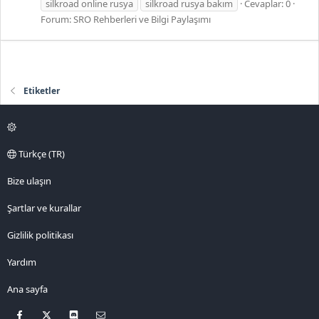
silkroad online rusya
silkroad rusya bakım
Cevaplar: 0
Forum:
SRO Rehberleri ve Bilgi Paylaşımı
Etiketler
Türkçe (TR)
Bize ulaşın
Şartlar ve kurallar
Gizlilik politikası
Yardım
Ana sayfa
Facebook
X
Discord
Bize ulaşın