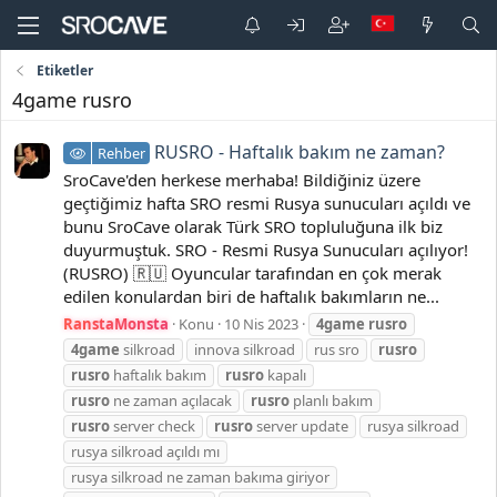
Etiketler
4game rusro
RUSRO - Haftalık bakım ne zaman?
Rehber
SroCave'den herkese merhaba! Bildiğiniz üzere
geçtiğimiz hafta SRO resmi Rusya sunucuları açıldı ve
bunu SroCave olarak Türk SRO topluluğuna ilk biz
duyurmuştuk. SRO - Resmi Rusya Sunucuları açılıyor!
(RUSRO) 🇷🇺 Oyuncular tarafından en çok merak
edilen konulardan biri de haftalık bakımların ne...
RanstaMonsta
Konu
10 Nis 2023
4game
rusro
4game
silkroad
innova silkroad
rus sro
rusro
rusro
haftalık bakım
rusro
kapalı
rusro
ne zaman açılacak
rusro
planlı bakım
rusro
server check
rusro
server update
rusya silkroad
rusya silkroad açıldı mı
rusya silkroad ne zaman bakıma giriyor