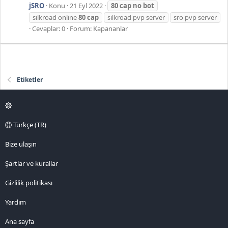
jSRO
Konu
21 Eyl 2022
80
cap
no
bot
silkroad online
80
cap
silkroad pvp server
sro pvp server
Cevaplar: 0
Forum:
Kapananlar
Etiketler
Türkçe (TR)
Bize ulaşın
Şartlar ve kurallar
Gizlilik politikası
Yardım
Ana sayfa