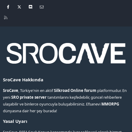
Facebook
X
Discord
Bize ulaşın
R
S
S
SroCave Hakkında
SroCave
, Türkiye'nin en aktif
Silkroad Online forum
platformudur. En
yeni
SRO private server
tanıtımlarını keşfedebilir, güncel rehberlere
ulaşabilir ve binlerce oyuncuyla buluşabilirsiniz. Efsanevi
MMORPG
dünyasına dair her şey burada!
Yasal Uyarı