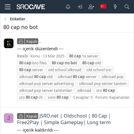
Etiketler
80 cap no bot
.
Kapalı
--- içerik düzenlendi ---
KeaIs
Konu
13 Mar 2025
80
cap
1x server
80
cap
isro files
80
cap
no
bot
80
cap
old
80
cap
server
old school silkroad
old school sro
silkroad
80
cap
old
silkroad
80
cap
server
silkroad pvp
silkroad pvp server advertising
silkroad pvp server tanıtım
silkroad pvp server tanıtımları
si̇lkroad
sro
80
cap
sro
80
cap
ch
vsro
80
cap
Cevaplar: 5
Forum:
Kapananlar
JSRO.net | Oldschool | 80 Cap |
Kapalı
J
Free2Play | Simple Gameplay| Long term
--- içerik kaldırıldı ---