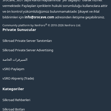
SroCave, 5651 Sayılı Kanun kapsamında "yer sağlayıcı" olarak hizmet
vermektedir. Paylaşılan içeriklerin hukuki sorumluluğu kullanıcılara aittir
ve ön kontrol yükümlülüğümüz bulunmamaktadır. Şikayet ve ihlal
bildirimleri için
info@srocave.com
adresinden iletişime geçebilirsiniz.
®
Community platform by XenForo
© 2010-2026 XenForo Ltd.
Private Sunucular
Silkroad Private Server Tanıtımları
Silkroad Private Server Advertising
السيرفرات الخاصة
vSRO Paylaşım
vSRO Alışveriş (Trade)
Kategoriler
Silkroad Rehberleri
Silkroad Botları