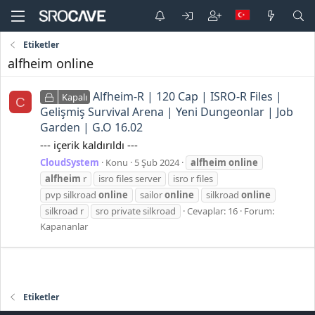
Etiketler
alfheim online
Alfheim-R | 120 Cap | ISRO-R Files |
Kapalı
C
Gelişmiş Survival Arena | Yeni Dungeonlar | Job
Garden | G.O 16.02
--- içerik kaldırıldı ---
CloudSystem
Konu
5 Şub 2024
alfheim
online
alfheim
r
isro files server
isro r files
pvp silkroad
online
sailor
online
silkroad
online
silkroad r
sro private silkroad
Cevaplar: 16
Forum:
Kapananlar
Etiketler