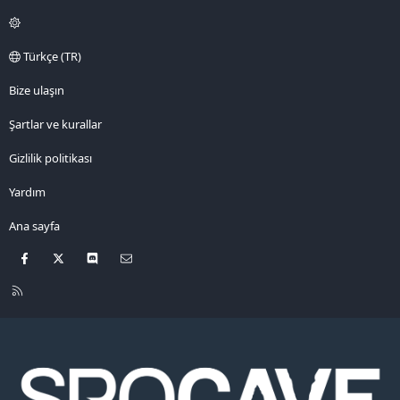
Türkçe (TR)
Bize ulaşın
Şartlar ve kurallar
Gizlilik politikası
Yardım
Ana sayfa
Facebook
X
Discord
Bize ulaşın
R
S
S