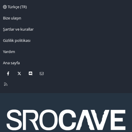
Türkçe (TR)
Bize ulaşın
Şartlar ve kurallar
Gizlilik politikası
Yardım
Ana sayfa
Facebook
X
Discord
Bize ulaşın
R
S
S