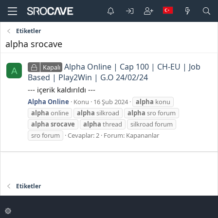
Etiketler
alpha srocave
Alpha Online | Cap 100 | CH-EU | Job
Kapalı
A
Based | Play2Win | G.O 24/02/24
--- içerik kaldırıldı ---
Alpha Online
Konu
16 Şub 2024
alpha
konu
alpha
online
alpha
silkroad
alpha
sro forum
alpha
srocave
alpha
thread
silkroad forum
sro forum
Cevaplar: 2
Forum:
Kapananlar
Etiketler