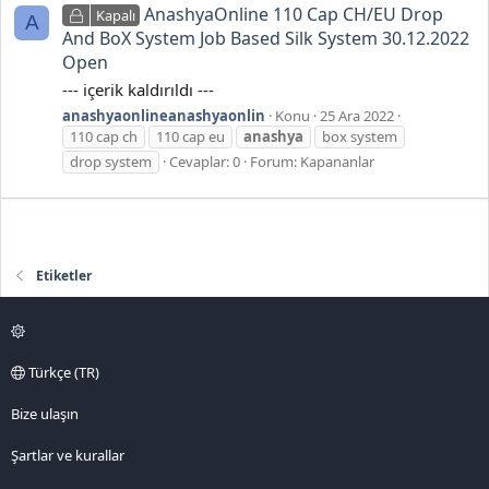
AnashyaOnline 110 Cap CH/EU Drop
Kapalı
A
And BoX System Job Based Silk System 30.12.2022
Open
--- içerik kaldırıldı ---
anashyaonlineanashyaonlin
Konu
25 Ara 2022
110 cap ch
110 cap eu
anashya
box system
drop system
Cevaplar: 0
Forum:
Kapananlar
Etiketler
Türkçe (TR)
Bize ulaşın
Şartlar ve kurallar