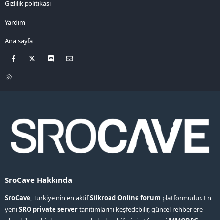
Gizlilik politikası
Yardım
Ana sayfa
Facebook
X
Discord
Bize ulaşın
R
S
S
SroCave Hakkında
SroCave
, Türkiye'nin en aktif
Silkroad Online forum
platformudur. En
yeni
SRO private server
tanıtımlarını keşfedebilir, güncel rehberlere