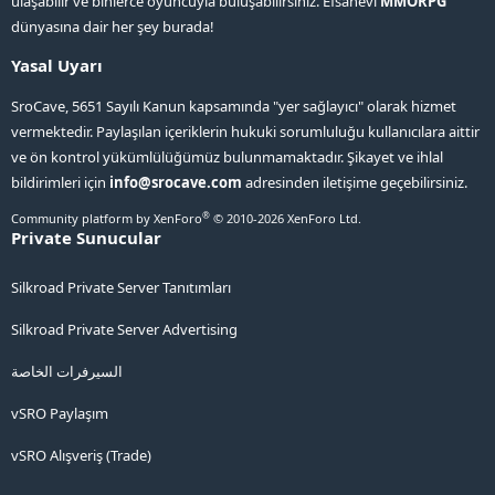
ulaşabilir ve binlerce oyuncuyla buluşabilirsiniz. Efsanevi
MMORPG
dünyasına dair her şey burada!
Yasal Uyarı
SroCave, 5651 Sayılı Kanun kapsamında "yer sağlayıcı" olarak hizmet
vermektedir. Paylaşılan içeriklerin hukuki sorumluluğu kullanıcılara aittir
ve ön kontrol yükümlülüğümüz bulunmamaktadır. Şikayet ve ihlal
bildirimleri için
info@srocave.com
adresinden iletişime geçebilirsiniz.
®
Community platform by XenForo
© 2010-2026 XenForo Ltd.
Private Sunucular
Silkroad Private Server Tanıtımları
Silkroad Private Server Advertising
السيرفرات الخاصة
vSRO Paylaşım
vSRO Alışveriş (Trade)