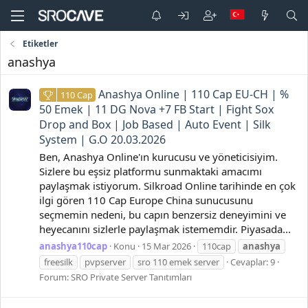
Etiketler
anashya
Anashya Online | 110 Cap EU-CH | %
110 Cap
50 Emek | 11 DG Nova +7 FB Start | Fight Sox
Drop and Box | Job Based | Auto Event | Silk
System | G.O 20.03.2026
Ben, Anashya Online'ın kurucusu ve yöneticisiyim.
Sizlere bu eşsiz platformu sunmaktaki amacımı
paylaşmak istiyorum. Silkroad Online tarihinde en çok
ilgi gören 110 Cap Europe China sunucusunu
seçmemin nedeni, bu capın benzersiz deneyimini ve
heyecanını sizlerle paylaşmak istememdir. Piyasada...
anashya110cap
Konu
15 Mar 2026
110cap
anashya
freesi̇lk
pvpserver
sro 110 emek server
Cevaplar: 9
Forum:
SRO Private Server Tanıtımları