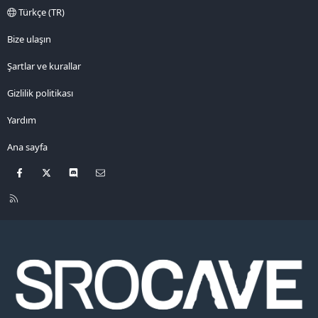
Türkçe (TR)
Bize ulaşın
Şartlar ve kurallar
Gizlilik politikası
Yardım
Ana sayfa
Facebook
X
Discord
Bize ulaşın
R
S
S