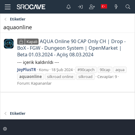
Etiketler
aquaonli̇ne
AQUA Online 90 CAP Only CH | Drop -
Kapalı
BoX - FGW - Dungeon System | OpenMarket |
Beta 01.03.2024 - Açılış 08.03.2024
--- içerik kaldırıldı ---
JoyPlusTR
Konu
18 Şub 2024
#90capch
90cap
aqua
aquaonli̇ne
silkroad online
si̇lkroad
Cevaplar: 9
Forum:
Kapananlar
Etiketler