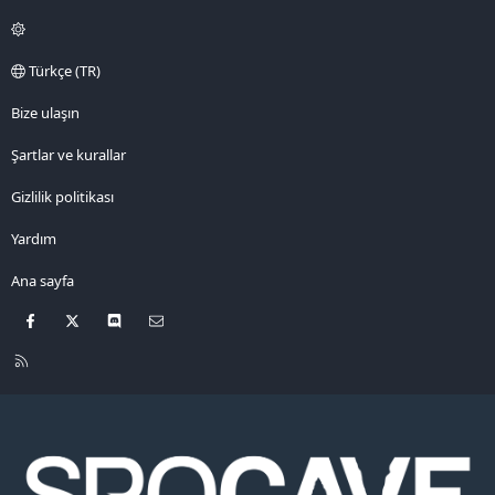
Türkçe (TR)
Bize ulaşın
Şartlar ve kurallar
Gizlilik politikası
Yardım
Ana sayfa
Facebook
X
Discord
Bize ulaşın
R
S
S