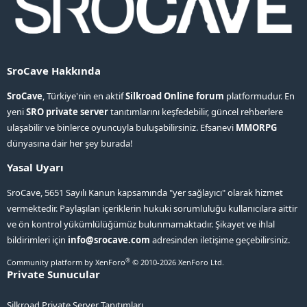
SroCave Hakkında
SroCave
, Türkiye'nin en aktif
Silkroad Online forum
platformudur. En
yeni
SRO private server
tanıtımlarını keşfedebilir, güncel rehberlere
ulaşabilir ve binlerce oyuncuyla buluşabilirsiniz. Efsanevi
MMORPG
dünyasına dair her şey burada!
Yasal Uyarı
SroCave, 5651 Sayılı Kanun kapsamında "yer sağlayıcı" olarak hizmet
vermektedir. Paylaşılan içeriklerin hukuki sorumluluğu kullanıcılara aittir
ve ön kontrol yükümlülüğümüz bulunmamaktadır. Şikayet ve ihlal
bildirimleri için
info@srocave.com
adresinden iletişime geçebilirsiniz.
®
Community platform by XenForo
© 2010-2026 XenForo Ltd.
Private Sunucular
Silkroad Private Server Tanıtımları