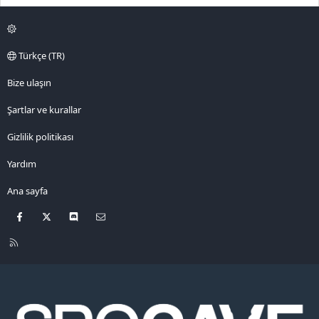
Türkçe (TR)
Bize ulaşın
Şartlar ve kurallar
Gizlilik politikası
Yardım
Ana sayfa
Facebook
X
Discord
Bize ulaşın
R
S
S