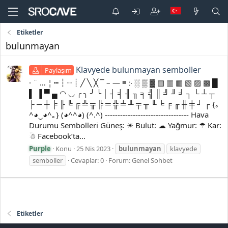
Etiketler
bulunmayan
Klavyede bulunmayan semboller
Paylaşım
· ¨ … ¦ ┅ ┆ ┈ ┊ ╱ ╲ ╳ ¯ – — ≡ ჻ ░ ▒ ▓ ▤ ▥ ▦ ▧ ▨ ▩ █
▌ ▐ ▀ ▄ ◠ ◡ ╭ ╮ ╯ ╰ │ ┤ ╡ ╢ ╖ ╕ ╣ ║ ╝ ╜ ╛ ┐ └ ┴ ┬
├ ─ ┼ ╞ ╟ ╚ ╔ ╩ ╦ ╠ ═ ╬ ╧ ╨ ╤ ╥ ╙ ╘ ╒ ╓ ╫ ╪ ┘ ┌ {｡
^◕‿◕^｡} (◕^^◕) (^.^) --------------------------------- Hava
Durumu Sembolleri Güneş: ☀ Bulut: ☁ Yağmur: ☂ Kar:
☃ Facebook’ta...
Purple
Konu
25 Nis 2023
bulunmayan
klavyede
semboller
Cevaplar: 0
Forum:
Genel Sohbet
Etiketler