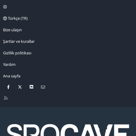
Türkçe (TR)
Bize ulaşın
Şartlar ve kurallar
Gizlilik politikası
Yardım
Ana sayfa
Facebook
X
Discord
Bize ulaşın
R
S
S