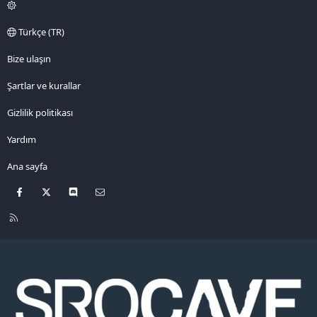
Türkçe (TR)
Bize ulaşın
Şartlar ve kurallar
Gizlilik politikası
Yardım
Ana sayfa
Facebook
X
Discord
Bize ulaşın
R
S
S