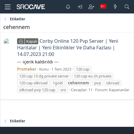
Etiketler
cehennem
Corby Online 120 Pvp Server | Yeni
Kapalı
Haritalar | Yeni Etkinlikler Ve Daha Fazlası |
14.07.2023 21:00
--- içerik kaldırıldı ---
Promaker
Konu
1 Tem 2023
120 cap
120 cap 13 dg private server
120 cap eu ch private
120 cap silkroad
1gold
cehennem
pvp
sikroad
silkroad pvp 120 cap
sro
Cevaplar: 11
Forum:
Kapananlar
Etiketler