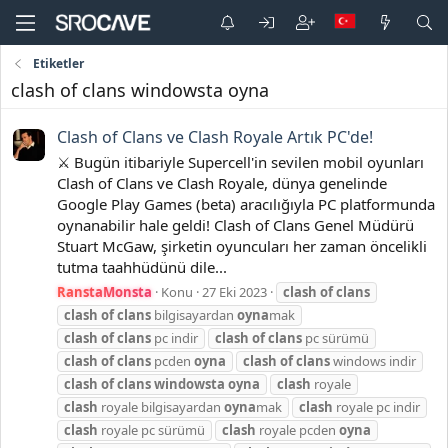
Etiketler
clash of clans windowsta oyna
Clash of Clans ve Clash Royale Artık PC'de!
⚔️ Bugün itibariyle Supercell'in sevilen mobil oyunları
Clash of Clans ve Clash Royale, dünya genelinde
Google Play Games (beta) aracılığıyla PC platformunda
oynanabilir hale geldi! Clash of Clans Genel Müdürü
Stuart McGaw, şirketin oyuncuları her zaman öncelikli
tutma taahhüdünü dile...
RanstaMonsta
Konu
27 Eki 2023
clash
of
clans
clash
of
clans
bilgisayardan
oyna
mak
clash
of
clans
pc indir
clash
of
clans
pc sürümü
clash
of
clans
pcden
oyna
clash
of
clans
windows indir
clash
of
clans
windowsta
oyna
clash
royale
clash
royale bilgisayardan
oyna
mak
clash
royale pc indir
clash
royale pc sürümü
clash
royale pcden
oyna