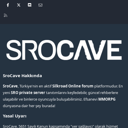
Facebook
X
Discord
Bize ulaşın
R
S
S
SroCave Hakkında
SroCave
, Türkiye'nin en aktif
Silkroad Online forum
platformudur. En
yeni
SRO private server
tanıtımlarını keşfedebilir, güncel rehberlere
ulaşabilir ve binlerce oyuncuyla buluşabilirsiniz. Efsanevi
MMORPG
dünyasına dair her şey burada!
Yasal Uyarı
SroCave, 5651 Sayılı Kanun kapsamında "yer sağlayıcı" olarak hizmet