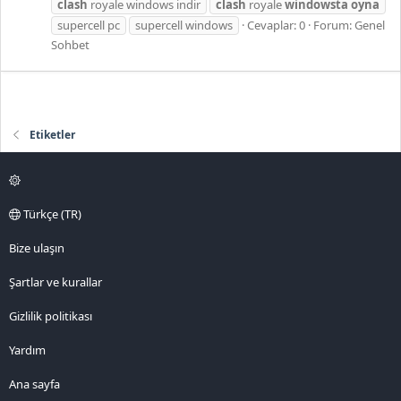
clash
royale windows indir
clash
royale
windowsta
oyna
supercell pc
supercell windows
Cevaplar: 0
Forum:
Genel
Sohbet
Etiketler
Türkçe (TR)
Bize ulaşın
Şartlar ve kurallar
Gizlilik politikası
Yardım
Ana sayfa