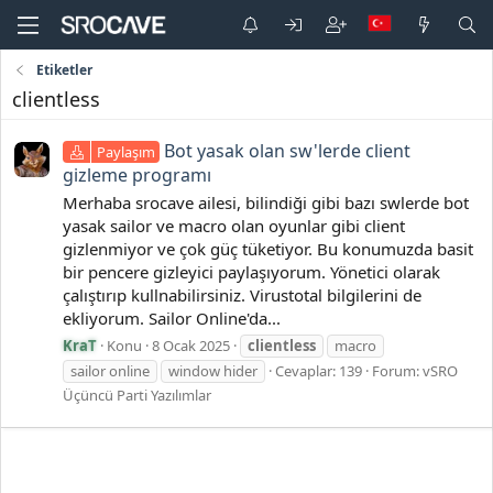
Etiketler
clientless
Bot yasak olan sw'lerde client
Paylaşım
gizleme programı
Merhaba srocave ailesi, bilindiği gibi bazı swlerde bot
yasak sailor ve macro olan oyunlar gibi client
gizlenmiyor ve çok güç tüketiyor. Bu konumuzda basit
bir pencere gizleyici paylaşıyorum. Yönetici olarak
çalıştırıp kullnabilirsiniz. Virustotal bilgilerini de
ekliyorum. Sailor Online'da...
KraT
Konu
8 Ocak 2025
clientless
macro
sailor online
window hider
Cevaplar: 139
Forum:
vSRO
Üçüncü Parti Yazılımlar