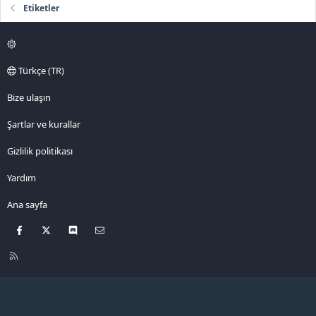
Etiketler
Türkçe (TR)
Bize ulaşın
Şartlar ve kurallar
Gizlilik politikası
Yardım
Ana sayfa
Facebook
X
Discord
Bize ulaşın
R
S
S