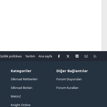
Facebook
X
Discord
Bize ulaşın
R
Gizlilik politikası
Yardım
Ana sayfa
S
S
Kategoriler
Diğer Bağlantılar
Silkroad Rehberleri
Forum Duyuruları
Silkroad Botları
Forum Kuralları
Metin2
Knight Online