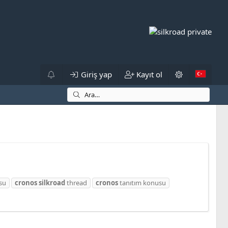
Giriş yap
Kayıt ol
su
cronos
silkroad
thread
cronos
tanıtım konusu