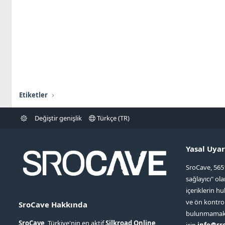
Etiketler
Değiştir genişlik
Türkçe (TR)
Yasal Uyar
SroCave, 565
sağlayıcı" ol
içeriklerin hu
ve ön kontr
SroCave Hakkında
bulunmamaktad
SroCave
, Türkiye'nin en aktif
Silkroad Online