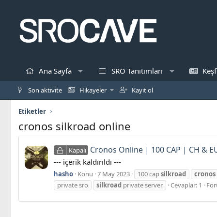
Ana Sayfa
SRO Tanıtımları
Keşf
Son aktivite
Hikayeler
Kayıt ol
Etiketler
cronos silkroad online
Cronos Online | 100 CAP | CH & EU
Kapalı
--- içerik kaldırıldı ---
hasho
Konu
7 May 2023
100 cap
silkroad
cronos
private sro
silkroad
private server
Cevaplar: 1
Fo