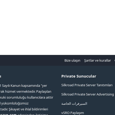
Bize ulaşın
Şartlar ve kurallar
ı
Private Sunucular
Silkroad Private Server Tanıtımları
1 Sayılı Kanun kapsamında "yer
arak hizmet vermektedir. Paylaşılan
Silkroad Private Server Advertising
kuki sorumluluğu kullanıcılara aittir
ol yükümlülüğümüz
السيرفرات الخاصة
ır. Şikayet ve ihlal bildirimleri
vSRO Paylaşım