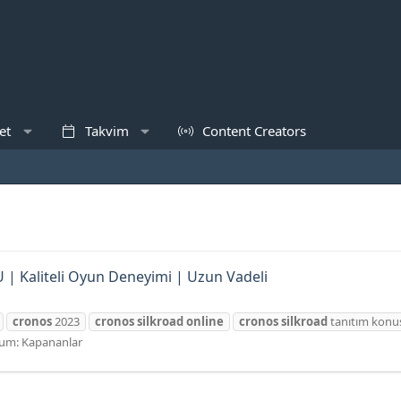
et
Takvim
Content Creators
 | Kaliteli Oyun Deneyimi | Uzun Vadeli
cronos
2023
cronos
silkroad
online
cronos
silkroad
tanıtım konu
rum:
Kapananlar