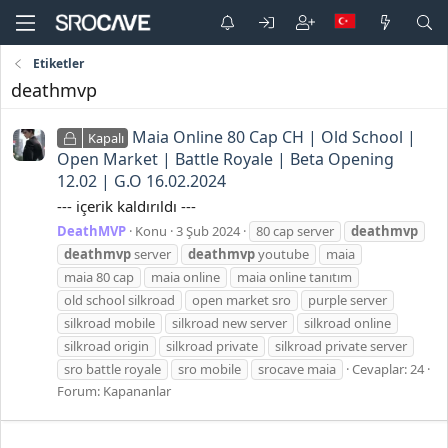
Etiketler
deathmvp
Maia Online 80 Cap CH | Old School |
Kapalı
Open Market | Battle Royale | Beta Opening
12.02 | G.O 16.02.2024
--- içerik kaldırıldı ---
DeathMVP
Konu
3 Şub 2024
80 cap server
deathmvp
deathmvp
server
deathmvp
youtube
maia
maia 80 cap
maia online
maia online tanıtım
old school silkroad
open market sro
purple server
silkroad mobile
silkroad new server
silkroad online
silkroad origin
silkroad private
silkroad private server
sro battle royale
sro mobile
srocave maia
Cevaplar: 24
Forum:
Kapananlar