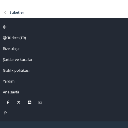
Etiketler
Türkçe (TR)
Bize ulaşın
Şartlar ve kurallar
Gizlilik politikası
Yardım
Ana sayfa
Facebook
X
Discord
Bize ulaşın
R
S
S