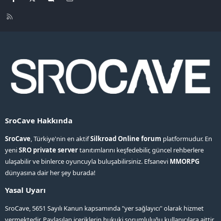
R
S
S
SroCave Hakkında
SroCave
, Türkiye'nin en aktif
Silkroad Online forum
platformudur. En
yeni
SRO private server
tanıtımlarını keşfedebilir, güncel rehberlere
ulaşabilir ve binlerce oyuncuyla buluşabilirsiniz. Efsanevi
MMORPG
dünyasına dair her şey burada!
Yasal Uyarı
SroCave, 5651 Sayılı Kanun kapsamında "yer sağlayıcı" olarak hizmet
vermektedir. Paylaşılan içeriklerin hukuki sorumluluğu kullanıcılara aittir