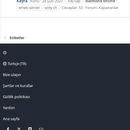
Kayra
Konu
28 Şub 2023
100 cap
diamond
online
emek server
only ch
Cevaplar: 53
Forum:
Kapananlar
Etiketler
Türkçe (TR)
Bize ulaşın
Şartlar ve kurallar
Gizlilik politikası
Yardım
Ana sayfa
Facebook
X
Discord
Bize ulaşın