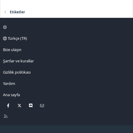
Etiketler
Türkçe (TR)
Bize ulaşın
Şartlar ve kurallar
Gizlilik politikası
Yardım
Ana sayfa
Facebook
X
Discord
Bize ulaşın
R
S
S