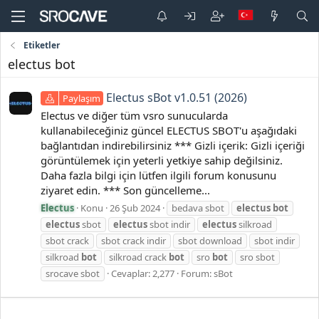
Etiketler
electus bot
Electus sBot v1.0.51 (2026)
Paylaşım
Electus ve diğer tüm vsro sunucularda
kullanabileceğiniz güncel ELECTUS SBOT'u aşağıdaki
bağlantıdan indirebilirsiniz *** Gizli içerik: Gizli içeriği
görüntülemek için yeterli yetkiye sahip değilsiniz.
Daha fazla bilgi için lütfen ilgili forum konusunu
ziyaret edin. *** Son güncelleme...
Electus
Konu
26 Şub 2024
bedava sbot
electus
bot
electus
sbot
electus
sbot indir
electus
silkroad
sbot crack
sbot crack indir
sbot download
sbot indir
silkroad
bot
silkroad crack
bot
sro
bot
sro sbot
srocave sbot
Cevaplar: 2,277
Forum:
sBot