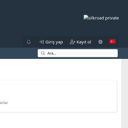
Giriş yap
Kayıt ol
n
anlar