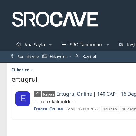
Ana Sayfa
SRO Tanıtımları
Keşf
Son aktivite
Hikayeler
Kayıt ol
Etiketler
ertugrul
Ertugrul Online | 140 CAP | 16 De
Kapalı
E
--- içerik kaldırıldı ---
Erugrul Online
Konu
12 Nis 2023
140 cap
16 degr