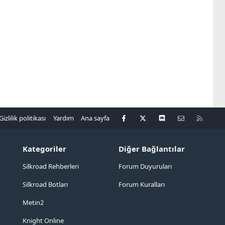
Facebook
X
Discord
Bize ulaşın
R
Gizlilik politikası
Yardım
Ana sayfa
S
S
Kategoriler
Diğer Bağlantılar
Silkroad Rehberleri
Forum Duyuruları
Silkroad Botları
Forum Kuralları
Metin2
Knight Online