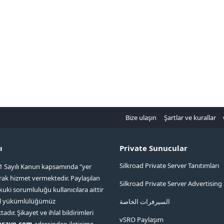
Bize ulaşın
Şartlar ve kurallar
ı
Private Sunucular
Silkroad Private Server Tanıtımları
1 Sayılı Kanun kapsamında "yer
arak hizmet vermektedir. Paylaşılan
Silkroad Private Server Advertising
kuki sorumluluğu kullanıcılara aittir
ol yükümlülüğümüz
السيرفرات الخاصة
ır. Şikayet ve ihlal bildirimleri
vSRO Paylaşım