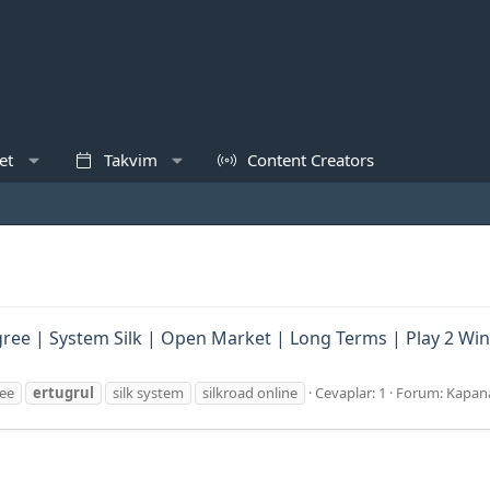
et
Takvim
Content Creators
gree | System Silk | Open Market | Long Terms | Play 2 Wi
ee
ertugrul
silk system
silkroad online
Cevaplar: 1
Forum:
Kapan