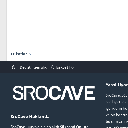
Etiketler
Değiştir genişlik
Türkçe (TR)
Yasal Uyar
SroCave, 565
sağlayıcı" ol
içeriklerin hu
ve ön kontr
SroCave Hakkında
bulunmamaktad
SroCave
, Türkiye'nin en aktif
Silkroad Online