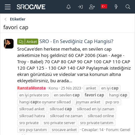
Etiketler
favori cap
SRO - En Sevdiğiniz Cap Hangisi?
Anket
SroCave'den herkese merhaba, en sevilen cap
anketimize hoş geldiniz! 60 CAP 2006 (Xian - Aege -
Troy - Babel) 70 CAP 80 CAP 90 CAP 100 CAP 110 CAP
120 CAP 125 - 130 CAP 140 CAP Paylaşmak istediğiniz
ekran görüntüsü ve videolar varsa konunun altına
ekleyebilirsiniz, bu arada...
RanstaMonsta
Konu
25 Nis 2023
anket
en iyi
cap
en iyi private sro
en sevilen
cap
favori
cap
hangi
cap
hangi
cap
te oynanır silkroad
joymax anket
pvp sro
silkroad anket
silkroad
cap
silkroad en iyi zaman
silkroad hatıra
silkroad ne zaman
silkroad online
sro private
sro private server
sro private tanıtım
sro pvp tanıtım
srocave anket
Cevaplar: 14
Forum:
Genel