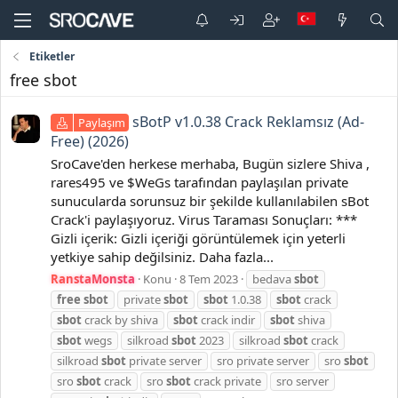
Etiketler
free sbot
sBotP v1.0.38 Crack Reklamsız (Ad-
Paylaşım
Free) (2026)
SroCave'den herkese merhaba, Bugün sizlere Shiva ,
rares495 ve $WeGs tarafından paylaşılan private
sunucularda sorunsuz bir şekilde kullanılabilen sBot
Crack'i paylaşıyoruz. Virus Taraması Sonuçları: ***
Gizli içerik: Gizli içeriği görüntülemek için yeterli
yetkiye sahip değilsiniz. Daha fazla...
RanstaMonsta
Konu
8 Tem 2023
bedava
sbot
free
sbot
private
sbot
sbot
1.0.38
sbot
crack
sbot
crack by shiva
sbot
crack indir
sbot
shiva
sbot
wegs
silkroad
sbot
2023
silkroad
sbot
crack
silkroad
sbot
private server
sro private server
sro
sbot
sro
sbot
crack
sro
sbot
crack private
sro server