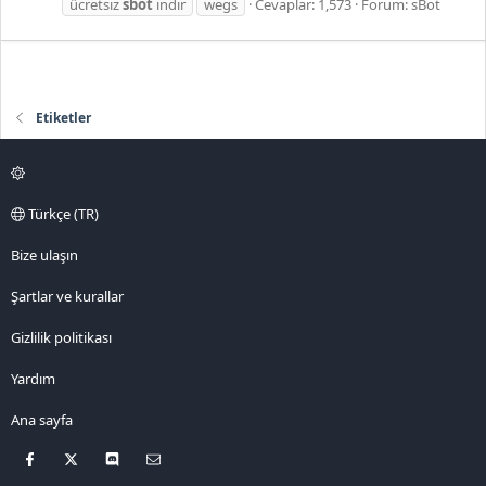
ücretsiz
sbot
indir
wegs
Cevaplar: 1,573
Forum:
sBot
Etiketler
Türkçe (TR)
Bize ulaşın
Şartlar ve kurallar
Gizlilik politikası
Yardım
Ana sayfa
Facebook
X
Discord
Bize ulaşın