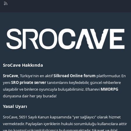
R
S
S
SroCave Hakkında
SroCave
, Türkiye'nin en aktif
Silkroad Online forum
platformudur. En
yeni
SRO private server
tanıtımlarını keşfedebilir, güncel rehberlere
ulaşabilir ve binlerce oyuncuyla buluşabilirsiniz. Efsanevi
MMORPG
dünyasına dair her şey burada!
Yasal Uyarı
SroCave, 5651 Sayılı Kanun kapsamında "yer sağlayıcı" olarak hizmet
vermektedir. Paylaşılan içeriklerin hukuki sorumluluğu kullanıcılara aittir
ve ön kontrol yükümlülüğümüz bulunmamaktadır. Şikayet ve ihlal