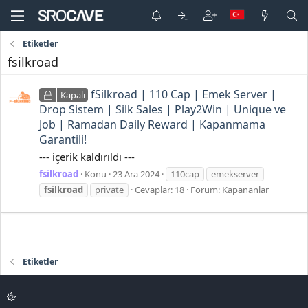
Etiketler
fsilkroad
fSilkroad | 110 Cap | Emek Server |
Kapalı
Drop Sistem | Silk Sales | Play2Win | Unique ve
Job | Ramadan Daily Reward | Kapanmama
Garantili!
--- içerik kaldırıldı ---
fsilkroad
Konu
23 Ara 2024
110cap
emekserver
fsilkroad
private
Cevaplar: 18
Forum:
Kapananlar
Etiketler