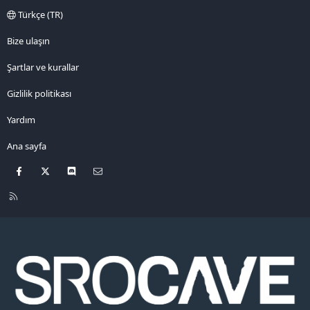
Türkçe (TR)
Bize ulaşın
Şartlar ve kurallar
Gizlilik politikası
Yardım
Ana sayfa
Facebook
X
Discord
Bize ulaşın
R
S
S