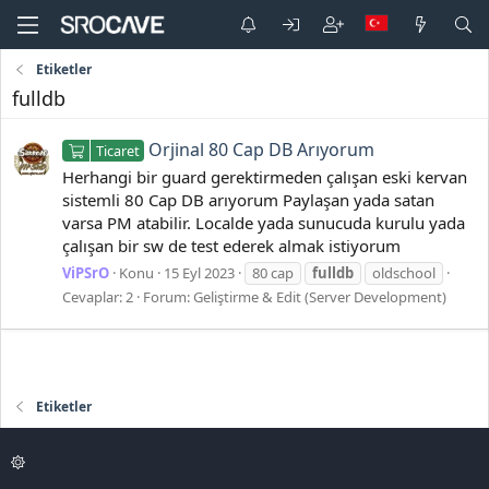
Etiketler
fulldb
Orjinal 80 Cap DB Arıyorum
Ticaret
Herhangi bir guard gerektirmeden çalışan eski kervan
sistemli 80 Cap DB arıyorum Paylaşan yada satan
varsa PM atabilir. Localde yada sunucuda kurulu yada
çalışan bir sw de test ederek almak istiyorum
ViPSrO
Konu
15 Eyl 2023
80 cap
fulldb
oldschool
Cevaplar: 2
Forum:
Geliştirme & Edit (Server Development)
Etiketler