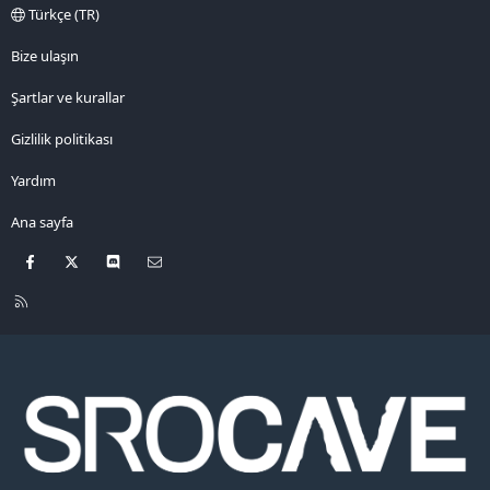
Türkçe (TR)
Bize ulaşın
Şartlar ve kurallar
Gizlilik politikası
Yardım
Ana sayfa
Facebook
X
Discord
Bize ulaşın
R
S
S