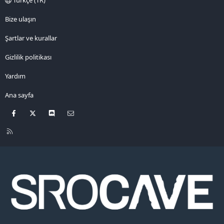
Bize ulaşın
Şartlar ve kurallar
Gizlilik politikası
Yardım
Ana sayfa
Facebook
X
Discord
Bize ulaşın
R
S
S