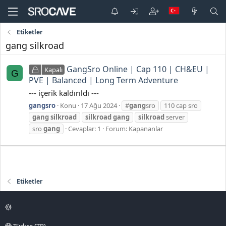
Etiketler
gang silkroad
GangSro Online | Cap 110 | CH&EU |
Kapalı
G
PVE | Balanced | Long Term Adventure
--- içerik kaldırıldı ---
gangsro
Konu
17 Ağu 2024
#
gang
sro
110 cap sro
gang
silkroad
silkroad
gang
silkroad
server
sro
gang
Cevaplar: 1
Forum:
Kapananlar
Etiketler
Türkçe (TR)