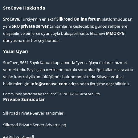
SroCave Hakkında
SroCave
, Türkiye'nin en aktif
Silkroad Online forum
platformudur. En
yeni
SRO private server
tanıtımlarını keşfedebilir, güncel rehberlere
ulaşabilir ve binlerce oyuncuyla buluşabilirsiniz. Efsanevi
MMORPG
dünyasına dair her şey burada!
Yasal Uyarı
SroCave, 5651 Sayılı Kanun kapsamında "yer sağlayıcı" olarak hizmet
vermektedir. Paylaşılan içeriklerin hukuki sorumluluğu kullanıcılara aittir
ve ön kontrol yükümlülüğümüz bulunmamaktadır. Şikayet ve ihlal
bildirimleri için
info@srocave.com
adresinden iletişime geçebilirsiniz.
®
Community platform by XenForo
© 2010-2026 XenForo Ltd.
Private Sunucular
Silkroad Private Server Tanıtımları
Silkroad Private Server Advertising
السيرفرات الخاصة