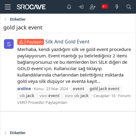
Etiketler
gold jack event
Silk And Gold Event
Paylaşım
S
Merhaba, kendi yazdığım silk ve gold event procedure
paylaşıyorum. Event mantığı şu belirlediğiniz 2 itemi
bağlanıyorsunuz ve bu itemlerden biri SİLK diğeri de
GOLD event için. Kullanıcılar sağ tıklayıp
kullandıklarında charlarından belirttiğiniz miktarda
gold veya silk düşüyor ve eventa kayıt...
sroline
Konu
23 Mar 2024
event
gold
jack
event
silk
jack
vsro
event
vsro silk
jack
Cevaplar: 10
Forum:
vSRO Prosedür Paylaşımları
Etiketler