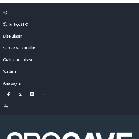
Türkçe (TR)
Bize ulaşın
Şartlar ve kurallar
Gizlilik politikası
Yardım
Ana sayfa
Facebook
X
Discord
Bize ulaşın
R
S
S