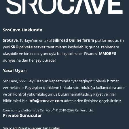
SroCave Hakkında
SroCave
, Türkiye'nin en aktif
Silkroad Online forum
platformudur. En
yeni
SRO private server
tanıtımlarını keşfedebilir, güncel rehberlere
ulaşabilir ve binlerce oyuncuyla buluşabilirsiniz. Efsanevi
MMORPG
dünyasına dair her şey burada!
Yasal Uyarı
SroCave, 5651 Sayılı Kanun kapsamında "yer sağlayıcı" olarak hizmet
vermektedir. Paylaşılan içeriklerin hukuki sorumluluğu kullanıcılara aittir
ve ön kontrol yükümlülüğümüz bulunmamaktadır. Şikayet ve ihlal
bildirimleri için
info@srocave.com
adresinden iletişime geçebilirsiniz.
®
Community platform by XenForo
© 2010-2026 XenForo Ltd.
Private Sunucular
Silkroad Private Server Tanıtımları