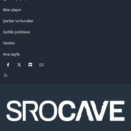
Bize ulaşın
Şartlar ve kurallar
Gizlilik politikası
Yardım
Ana sayfa
Facebook
X
Discord
Bize ulaşın
R
S
S