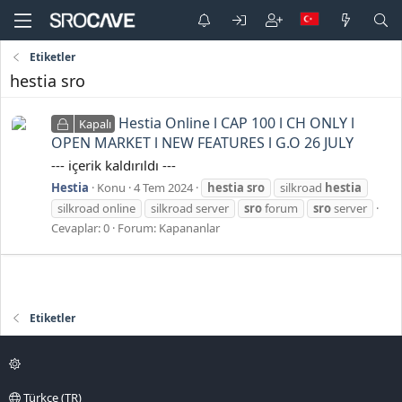
Etiketler
hestia sro
Hestia Online l CAP 100 l CH ONLY l
Kapalı
OPEN MARKET l NEW FEATURES l G.O 26 JULY
--- içerik kaldırıldı ---
Hestia
Konu
4 Tem 2024
hestia
sro
silkroad
hestia
silkroad online
silkroad server
sro
forum
sro
server
Cevaplar: 0
Forum:
Kapananlar
Etiketler
Türkçe (TR)