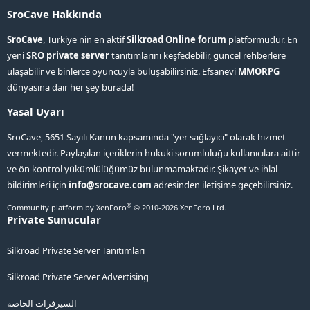
SroCave Hakkında
SroCave
, Türkiye'nin en aktif
Silkroad Online forum
platformudur. En
yeni
SRO private server
tanıtımlarını keşfedebilir, güncel rehberlere
ulaşabilir ve binlerce oyuncuyla buluşabilirsiniz. Efsanevi
MMORPG
dünyasına dair her şey burada!
Yasal Uyarı
SroCave, 5651 Sayılı Kanun kapsamında "yer sağlayıcı" olarak hizmet
vermektedir. Paylaşılan içeriklerin hukuki sorumluluğu kullanıcılara aittir
ve ön kontrol yükümlülüğümüz bulunmamaktadır. Şikayet ve ihlal
bildirimleri için
info@srocave.com
adresinden iletişime geçebilirsiniz.
®
Community platform by XenForo
© 2010-2026 XenForo Ltd.
Private Sunucular
Silkroad Private Server Tanıtımları
Silkroad Private Server Advertising
السيرفرات الخاصة