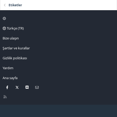
Etiketler
Türkçe (TR)
Bize ulaşın
Şartlar ve kurallar
Gizlilik politikası
Yardım
Ana sayfa
Facebook
X
Discord
Bize ulaşın
R
S
S