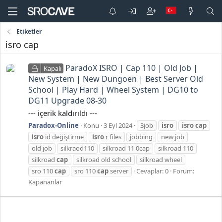
Etiketler
isro cap
ParadoX ISRO | Cap 110 | Old Job |
Kapalı
New System | New Dungoen | Best Server Old
School | Play Hard | Wheel System | DG10 to
DG11 Upgrade 08-30
--- içerik kaldırıldı ---
Paradox-Online
Konu
3 Eyl 2024
3job
isro
isro
cap
isro
id değiştirme
isro
r files
jobbing
new job
old job
silkraod110
silkroad 11 0cap
silkroad 110
silkroad
cap
silkroad old school
silkroad wheel
sro 110
cap
sro 110
cap
server
Cevaplar: 0
Forum:
Kapananlar