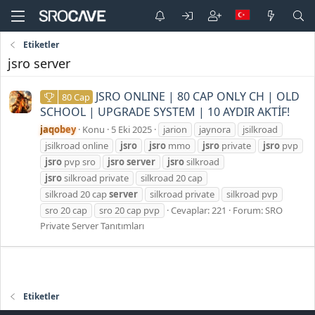
Etiketler
jsro server
JSRO ONLINE | 80 CAP ONLY CH | OLD
80 Cap
SCHOOL | UPGRADE SYSTEM | 10 AYDIR AKTİF!
jaqobey
Konu
5 Eki 2025
jarion
jaynora
jsilkroad
jsilkroad online
jsro
jsro
mmo
jsro
private
jsro
pvp
jsro
pvp sro
jsro
server
jsro
silkroad
jsro
silkroad private
silkroad 20 cap
silkroad 20 cap
server
silkroad private
silkroad pvp
sro 20 cap
sro 20 cap pvp
Cevaplar: 221
Forum:
SRO
Private Server Tanıtımları
Etiketler