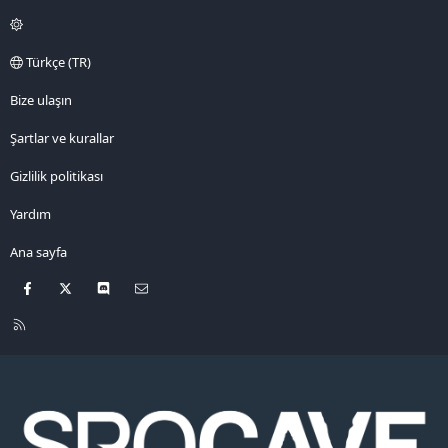
Türkçe (TR)
Bize ulaşın
Şartlar ve kurallar
Gizlilik politikası
Yardım
Ana sayfa
Facebook
X
Discord
Bize ulaşın
R
S
S