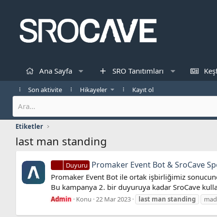
Ana Sayfa
SRO Tanıtımları
Keş
Son aktivite
Hikayeler
Kayıt ol
Etiketler
last man standing
Promaker Event Bot & SroCave Sp
Duyuru
Promaker Event Bot ile ortak işbirliğimiz sonucund
Bu kampanya 2. bir duyuruya kadar SroCave kullanı
Admin
Konu
22 Mar 2023
last
man
standing
mad