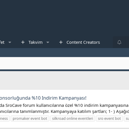
fet
Takvim
Content Creators
onsorluğunda %10 Indirim Kampanyası!
a SroCave forum kullanıcılarına özel %10 indirim kampanyasına aşağ
cılarına tanımlanmıştır. Kampanyaya katılım şartları; 1- ) Aşağıda
ness
promaker event bot
silkroad online eventleri
sro event bot
s