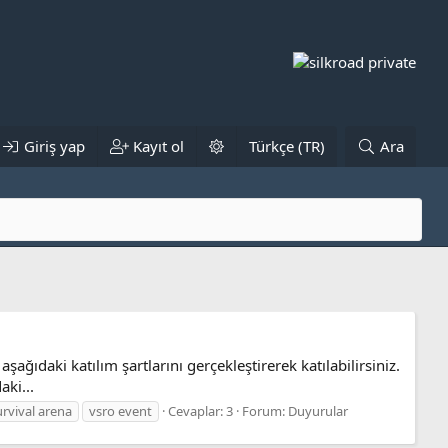
Giriş yap
Kayıt ol
Türkçe (TR)
Ara
ıdaki katılım şartlarını gerçekleştirerek katılabilirsiniz.
ki...
urvival arena
vsro event
Cevaplar: 3
Forum:
Duyurular