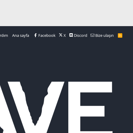
rdım
Ana sayfa
Facebook
X
Discord
Bize ulaşın
R
S
S