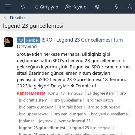
Giriş yap
Kayıt ol
Etiketler
legend 23 güncellemesi
iSRO - Legend 23 Güncellemesi Tüm
Rehber
Detayları!
SroCave'den herkese merhaba, Bildiğiniz gibi
geçtiğimiz hafta iSRO'ya Legend 23 güncellemesinin
geleceğini duyurmuştuk. Bugün ise SRO resmi internet
sitesi üzerinden güncellemenin tüm detayları
paylaşıldı. iSRO Legend 23 Güncellemesi 18 Temmuz
2023'te geliyor! Detaylar: ❖ Temple of...
RanstaMonsta
Konu
17 Tem 2023
21 degree item
isro
isro craft sistemi
isro güncelleme
isro new patch
isro party dungeon
isro raid boss
isro solo dungeon
isro upper lower
isro yeni dungeon
isro yeni güncelleme
jc planet
joymax
joymax
legend
23
legend
23
güncellemesi
legend
23
isro ne geldi
legend
23
new update
silkroad online
wemademax