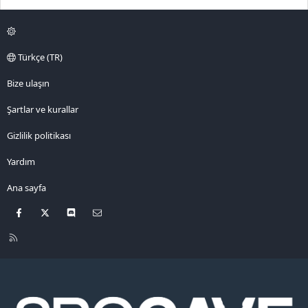
Türkçe (TR)
Bize ulaşın
Şartlar ve kurallar
Gizlilik politikası
Yardım
Ana sayfa
Facebook
X
Discord
Bize ulaşın
R
S
S