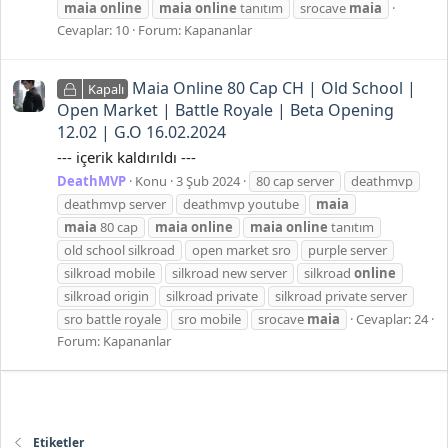
maia
online
maia
online
tanıtım
srocave
maia
Cevaplar: 10
Forum:
Kapananlar
Maia Online 80 Cap CH | Old School |
Kapalı
Open Market | Battle Royale | Beta Opening
12.02 | G.O 16.02.2024
--- içerik kaldırıldı ---
DeathMVP
Konu
3 Şub 2024
80 cap server
deathmvp
deathmvp server
deathmvp youtube
maia
maia
80 cap
maia
online
maia
online
tanıtım
old school silkroad
open market sro
purple server
silkroad mobile
silkroad new server
silkroad
online
silkroad origin
silkroad private
silkroad private server
sro battle royale
sro mobile
srocave
maia
Cevaplar: 24
Forum:
Kapananlar
Etiketler