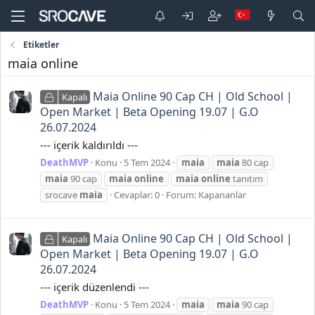
Etiketler
maia online
Maia Online 90 Cap CH | Old School |
Kapalı
Open Market | Beta Opening 19.07 | G.O
26.07.2024
--- içerik kaldırıldı ---
DeathMVP
Konu
5 Tem 2024
maia
maia
80 cap
maia
90 cap
maia
online
maia
online
tanıtım
srocave
maia
Cevaplar: 0
Forum:
Kapananlar
Maia Online 90 Cap CH | Old School |
Kapalı
Open Market | Beta Opening 19.07 | G.O
26.07.2024
--- içerik düzenlendi ---
DeathMVP
Konu
5 Tem 2024
maia
maia
90 cap