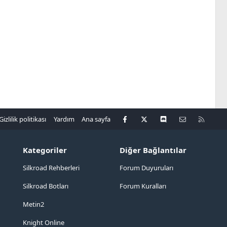
Facebook
X
Discord
Bize ulaşın
R
Gizlilik politikası
Yardım
Ana sayfa
S
S
Kategoriler
Diğer Bağlantılar
Silkroad Rehberleri
Forum Duyuruları
Silkroad Botları
Forum Kuralları
Metin2
Knight Online