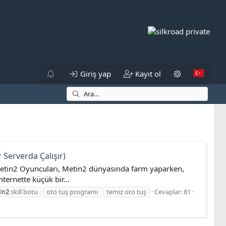
Giriş yap
Kayıt ol
 Serverda Çalışır)
 Metin2 Oyuncuları, Metin2 dünyasında farm yaparken,
ternette küçük bir...
in2
skill botu
oto tuş programı
temiz oto tuş
Cevaplar: 81