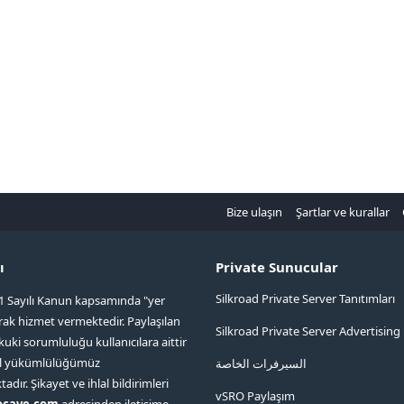
Bize ulaşın
Şartlar ve kurallar
ı
Private Sunucular
Silkroad Private Server Tanıtımları
1 Sayılı Kanun kapsamında "yer
arak hizmet vermektedir. Paylaşılan
Silkroad Private Server Advertising
kuki sorumluluğu kullanıcılara aittir
ol yükümlülüğümüz
السيرفرات الخاصة
ır. Şikayet ve ihlal bildirimleri
vSRO Paylaşım