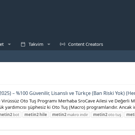
et
Takvim
Content Creators
25) – %100 Güvenilir, Lisanslı ve Türkçe (Ban Riski Yok) (Her
 ve Virüssüz Oto Tuş Programı Merhaba SroCave Ailesi ve Değerli
k yardımcısı şüphesiz ki Oto Tuş (Macro) programlarıdır. Ancak in
metin2
bot
metin2
hile
metin2
makro indir
metin2
oto tuş
met