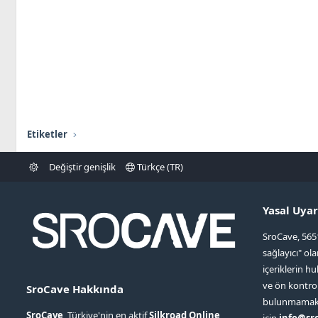
Etiketler
Değiştir genişlik
Türkçe (TR)
Yasal Uyar
SroCave, 565
sağlayıcı" ol
içeriklerin hu
ve ön kontr
SroCave Hakkında
bulunmamaktad
SroCave
, Türkiye'nin en aktif
Silkroad Online