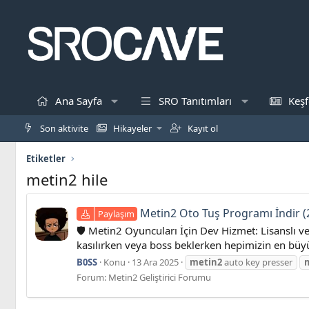
Ana Sayfa
SRO Tanıtımları
Keşf
Son aktivite
Hikayeler
Kayıt ol
Etiketler
metin2 hile
Metin2 Oto Tuş Programı İndir (20
Paylaşım
🛡️ Metin2 Oyuncuları İçin Dev Hizmet: Lisanslı
kasılırken veya boss beklerken hepimizin en büyü
B0SS
Konu
13 Ara 2025
metin2
auto key presser
Forum:
Metin2 Geliştirici Forumu