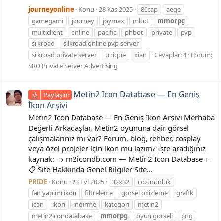
journeyonline
Konu
28 Kas 2025
80cap
aege
gamegami
journey
joymax
mbot
mmorpg
multiclient
online
pacific
phbot
private
pvp
silkroad
silkroad online pvp server
silkroad private server
unique
xian
Cevaplar: 4
Forum:
SRO Private Server Advertising
Metin2 Icon Database — En Geniş
Paylaşım
İkon Arşivi
Metin2 Icon Database — En Geniş İkon Arşivi Merhaba
Değerli Arkadaşlar, Metin2 oyununa dair görsel
çalışmalarınız mı var? Forum, blog, rehber, cosplay
veya özel projeler için ikon mu lazım? İşte aradığınız
kaynak: → m2icondb.com — Metin2 Icon Database ←
📋 Site Hakkında Genel Bilgiler Site...
PRIDE
Konu
23 Eyl 2025
32x32
çözünürlük
fan yapımı ikon
filtreleme
görsel önizleme
grafik
icon
ikon
indirme
kategori
metin2
metin2icondatabase
mmorpg
oyun görseli
png