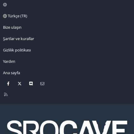
Türkçe (TR)
Bize ulaşın
Şartlar ve kurallar
Gizlilik politikası
Yardım
Ana sayfa
Facebook
X
Discord
Bize ulaşın
R
S
S