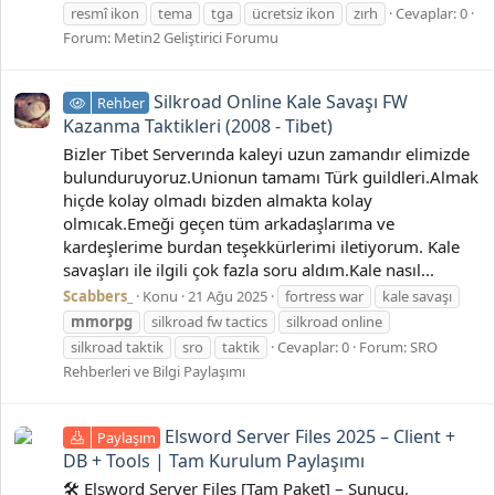
resmî ikon
tema
tga
ücretsiz ikon
zırh
Cevaplar: 0
Forum:
Metin2 Geliştirici Forumu
Silkroad Online Kale Savaşı FW
Rehber
Kazanma Taktikleri (2008 - Tibet)
Bizler Tibet Serverında kaleyi uzun zamandır elimizde
bulunduruyoruz.Unionun tamamı Türk guildleri.Almak
hiçde kolay olmadı bizden almakta kolay
olmıcak.Emeği geçen tüm arkadaşlarıma ve
kardeşlerime burdan teşekkürlerimi iletiyorum. Kale
savaşları ile ilgili çok fazla soru aldım.Kale nasıl...
Scabbers_
Konu
21 Ağu 2025
fortress war
kale savaşı
mmorpg
silkroad fw tactics
silkroad online
silkroad taktik
sro
taktik
Cevaplar: 0
Forum:
SRO
Rehberleri ve Bilgi Paylaşımı
Elsword Server Files 2025 – Client +
Paylaşım
DB + Tools | Tam Kurulum Paylaşımı
🛠️ Elsword Server Files [Tam Paket] – Sunucu,