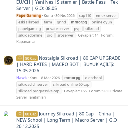
EU/CH | Yeni Nesil Sistemler | Battle Pass | Tek
Server | G.O: 08.05
PapelGaming
Konu
30 Nis 2026
cap110
emek server
eski silkroad
farm
grind
mmorpg
online oyun
papelgaming
private server
pvp
silkroad
silkroadonline
sro
sroserver
Cevaplar: 14
Forum:
Kapananlar
Nostalgia Silkroad | 80 CAP UPGRADE
80 Cap
| HARD RATES | MACRO BOT | BÜYÜK AÇILIŞ:
15.05.2026
Hawk
Konu
8 Mar 2026
mmorpg
oldschool
silkroad ch server
silkroad online 60 cap
silkroad progressive cap
Cevaplar: 165
Forum:
SRO Private
Server Tanıtımları
Journey Silkroad | 80 Cap | China |
80 Cap
NEW School | Long Term | Macro Server | G.O
26.12.2025