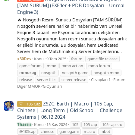
[TAM SÜRÜM] (EXE'ler + PDB Dosyaları – Unreal
Engine 3)
🔥 Nosgoth Resmi Sunucu Dosyaları [TAM SÜRÜM]
Nosgoth severlere harika bir haberimiz var! Unreal
Engine 3 tabanlı ve Psyonix tarafından geliştirilen
Nosgoth oyununun tam resmi sunucu dosyaları artık
erişilebilir durumda. Bu dosyalar, hem Dedicated
Server hem de Matchmaking Server bileşenlerini...
x30Dev
Konu
9 Tem 2025
forum
game file release
game forum
mmo
mmo action
mmo forum
mmorpg
nosgoth
nosgoth game
nosgoth mmo
release
server files
server release
Cevaplar: 1
Forum:
Diğer MMORPG Oyunları
ZSZC: Earth | Macro | 105 Cap,
105 Cap
Chinese | Long Term | Old School | Challenge
Systems | 06.12.2024
Tharsis
Konu
15 Kas 2024
105
105 cap
105 cap sro
@105cap
chinese
gamegami
macro
mbot