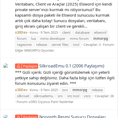
Veritabanı, Client ve Araçlar (2025) Elsword için kendi
private server’ınızı kurmak mı istiyorsunuz? Bu
kapsamlı dosya paketi ile Elsword sunucusu kurmak
artık çok daha kolay! Sunucu dosyaları, veritabanı,
giriş ekranı çalışan bir client ve gerekli...
x30Dev
Konu
9 Tem 2025
client
database
elsword
forum
lua
mmo developer
mmo forum
mmorpg
ragezone
release
server files
tool
Cevaplar: 3
Forum:
Diğer MMORPG Oyunları
SilkroadEmu 0.1 (2006 Paylaşımı)
Paylaşım
*** Gizli içerik: Gizli içeriği görüntülemek için yeterli
yetkiye sahip değilsiniz. Daha fazla bilgi için lütfen ilgili
forum konusunu ziyaret edin. ***
x30Dev
Konu
9 Tem 2025
isro
mmorpg
release
silkroad
silkroademu
sro
sro tool
vsro
Cevaplar: 26
Forum:
vSRO Üçüncü Parti Yazılımlar
Nosgoth Resmi Sunucu Dosyaları
Paylaşım