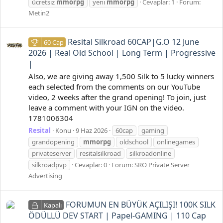
ücretsiz
mmorpg
yeni
mmorpg
Cevaplar: 1
Forum:
Metin2
Resital Silkroad 60CAP|G.O 12 June
60 Cap
2026 | Real Old School | Long Term | Progressive
|
Also, we are giving away 1,500 Silk to 5 lucky winners
each selected from the comments on our YouTube
video, 2 weeks after the grand opening! To join, just
leave a comment with your IGN on the video.
1781006304
Resital
Konu
9 Haz 2026
60cap
gaming
grandopening
mmorpg
oldschool
onlinegames
privateserver
resitalsilkroad
silkroadonline
silkroadpvp
Cevaplar: 0
Forum:
SRO Private Server
Advertising
FORUMUN EN BÜYÜK AÇILIŞI! 100K SILK
Kapalı
ÖDÜLLÜ DEV START | Papel-GAMING | 110 Cap