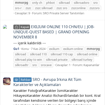
mmorpg
only ch
phbot
silkroad
silkroadsro
sro
sro-r
zszc
zszc silkroad
zszc sro
zszconline
zszcsro
Cevaplar: 9
Forum:
SRO Private Server Tanıtımları
EXILIUM ONLINE 110 CHN/EU | JOB-
Kapalı
UNIQUE-QUEST BASED | GRAND OPENING
NOVEMBER 8
--- içerik kaldırıldı ---
Gu1
Konu
7 Kas 2024
exilium
exilium online
mmorpg
silkroad
silkroad 110
silkroad 110 cap
silkroad online
silkroad play to win
silkroad private
silkroad turkey
silkroadtr
sro
srocave
Cevaplar: 1
Forum:
Kapananlar
SRO - Avrupa Irkına Ait Tüm
Rehber
Karakterler ve Açıklamaları
Karakter FotoğrafıKarakter İsmiKarakter
HikayesiKarakter Analizi Richardİrlandalı bir kont. Kral
tarafından kendisine verilen bir bölgeyi barış içinde