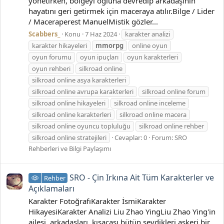
yönetirken, bölgeyi oğluna devredip arkadaşının
hayatını geri getirmek için maceraya atılır.Bilge / Lider
/ Maceraperest ManuelMistik gözler...
Scabbers_
Konu
7 Haz 2024
karakter analizi
karakter hikayeleri
mmorpg
online oyun
oyun forumu
oyun ipuçları
oyun karakterleri
oyun rehberi
silkroad online
silkroad online asya karakterleri
silkroad online avrupa karakterleri
silkroad online forum
silkroad online hikayeleri
silkroad online inceleme
silkroad online karakterleri
silkroad online macera
silkroad online oyuncu topluluğu
silkroad online rehber
silkroad online stratejileri
Cevaplar: 0
Forum:
SRO
Rehberleri ve Bilgi Paylaşımı
SRO - Çin Irkına Ait Tüm Karakterler ve
Rehber
Açıklamaları
Karakter FotoğrafıKarakter İsmiKarakter
HikayesiKarakter Analizi Liu Zhao YingLiu Zhao Ying'in
ailesi, arkadaşları, kısacası bütün sevdikleri askeri bir