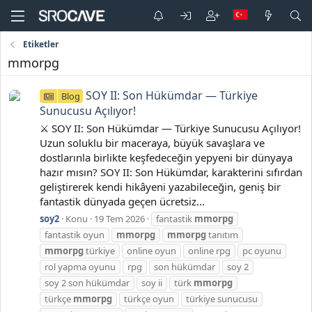
Etiketler
mmorpg
SOY II: Son Hükümdar — Türkiye
Blog
Sunucusu Açılıyor!
⚔️ SOY II: Son Hükümdar — Türkiye Sunucusu Açılıyor!
Uzun soluklu bir maceraya, büyük savaşlara ve
dostlarınla birlikte keşfedeceğin yepyeni bir dünyaya
hazır mısın? SOY II: Son Hükümdar, karakterini sıfırdan
geliştirerek kendi hikâyeni yazabileceğin, geniş bir
fantastik dünyada geçen ücretsiz...
soy2
Konu
19 Tem 2026
fantastik
mmorpg
fantastik oyun
mmorpg
mmorpg
tanıtım
mmorpg
türkiye
online oyun
online rpg
pc oyunu
rol yapma oyunu
rpg
son hükümdar
soy 2
soy 2 son hükümdar
soy ii
türk
mmorpg
türkçe
mmorpg
türkçe oyun
türkiye sunucusu