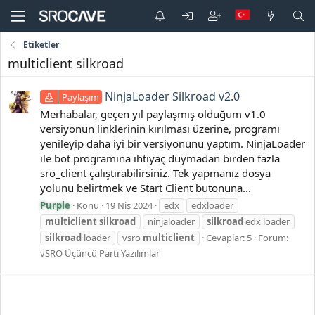
Etiketler
multiclient silkroad
NinjaLoader Silkroad v2.0
Paylaşım
Merhabalar, geçen yıl paylaşmış olduğum v1.0
versiyonun linklerinin kırılması üzerine, programı
yenileyip daha iyi bir versiyonunu yaptım. NinjaLoader
ile bot programına ihtiyaç duymadan birden fazla
sro_client çalıştırabilirsiniz. Tek yapmanız dosya
yolunu belirtmek ve Start Client butonuna...
Purple
Konu
19 Nis 2024
edx
edxloader
multiclient
silkroad
ninjaloader
silkroad
edx loader
silkroad
loader
vsro
multiclient
Cevaplar: 5
Forum:
vSRO Üçüncü Parti Yazılımlar