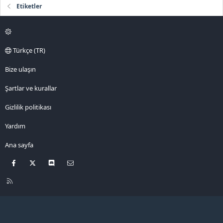
Etiketler
Türkçe (TR)
Bize ulaşın
Şartlar ve kurallar
Gizlilik politikası
Yardım
Ana sayfa
Facebook
X
Discord
Bize ulaşın
R
S
S