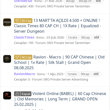
Silkroad-Go
Konu
21 Mar 2026
80cap
80cap ch
old
Cevaplar: 430
Forum:
SRO Private Server Tanıtımları
13 MART'TA AÇILDI 4.500 + ONLINE !
80 Cap
Classic Times 80 CAP CH | 1X Rate | Equalized -
Server Dungeon
ClassicTimes
Konu
23 Şub 2026
1xrate
80cap
old
Cevaplar: 195
Forum:
SRO Private Server Tanıtımları
Ravion - Macro | 90 CAP Chinese | Old
90 Cap
School | 1x Rate | Silk Stall | Grand Open
08.08.2025
RavionMacro
Konu
1 Ağu 2025
1xrate
90cap
old
Cevaplar: 0
Forum:
SRO Private Server Advertising
Violent Online (BABEL) | 60 Cap Chinese
Kapalı
| Old Memories | Long Term | GRAND OPEN
25.02.2025 |