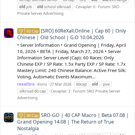
old
job
old
school silkroad
Cevaplar: 0
Forum:
SRO
Private Server Advertising
[SRO] 60ReXall.Online | Cap 60 | Only
60 Cap
Chinese | Old School | G.O 10.04.2026
• Server Information • Grand Opening | Friday, April
10, 2026 • BETA | Friday, March 27, 2026 • Server
Information Server Level (Cap): 60 Races: Only
Chinese EXP / SP Rate: 1.5x Party EXP / SP Rate: 1.7x
Mastery Limit: 240 Chinese Balance: Active Free Silk:
Voting, Automatic Events Maximum...
rexallsro
Konu
27 Mar 2026
60cap
old
pve
silkroad 60 cap
Cevaplar: 3
Forum:
SRO Private Server
Advertising
SRO-GO | 40 CAP Macro | Beta 07.08 |
40 Cap
Grand Opening 14.08 | The Return of True
Nostalgia