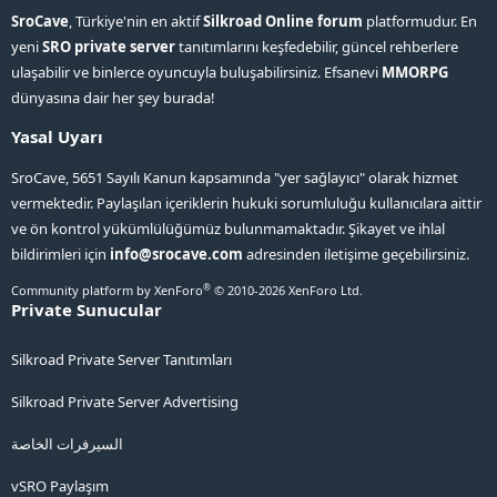
SroCave
, Türkiye'nin en aktif
Silkroad Online forum
platformudur. En
yeni
SRO private server
tanıtımlarını keşfedebilir, güncel rehberlere
ulaşabilir ve binlerce oyuncuyla buluşabilirsiniz. Efsanevi
MMORPG
dünyasına dair her şey burada!
Yasal Uyarı
SroCave, 5651 Sayılı Kanun kapsamında "yer sağlayıcı" olarak hizmet
vermektedir. Paylaşılan içeriklerin hukuki sorumluluğu kullanıcılara aittir
ve ön kontrol yükümlülüğümüz bulunmamaktadır. Şikayet ve ihlal
bildirimleri için
info@srocave.com
adresinden iletişime geçebilirsiniz.
®
Community platform by XenForo
© 2010-2026 XenForo Ltd.
Private Sunucular
Silkroad Private Server Tanıtımları
Silkroad Private Server Advertising
السيرفرات الخاصة
vSRO Paylaşım