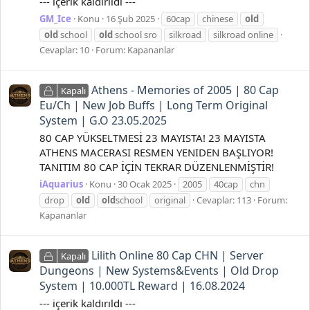
--- içerik kaldırıldı ---
GM_Ice
Konu
16 Şub 2025
60cap
chinese
old
old
school
old
school sro
silkroad
silkroad online
Cevaplar: 10
Forum:
Kapananlar
Athens - Memories of 2005 | 80 Cap
Kapalı
Eu/Ch | New Job Buffs | Long Term Original
System | G.O 23.05.2025
80 CAP YÜKSELTMESİ 23 MAYISTA! 23 MAYISTA
ATHENS MACERASI RESMEN YENIDEN BAŞLIYOR!
TANITIM 80 CAP İÇİN TEKRAR DÜZENLENMİŞTİR!
iAquarius
Konu
30 Ocak 2025
2005
40cap
chn
drop
old
old
school
original
Cevaplar: 113
Forum:
Kapananlar
Lilith Online 80 Cap CHN | Server
Kapalı
Dungeons | New Systems&Events | Old Drop
System | 10.000TL Reward | 16.08.2024
--- içerik kaldırıldı ---