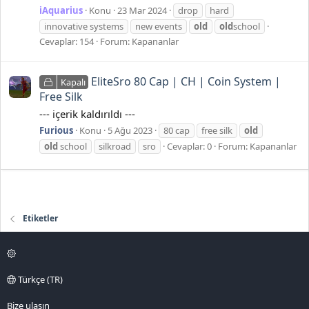
iAquarius
Konu
23 Mar 2024
drop
hard
innovative systems
new events
old
old
school
Cevaplar: 154
Forum:
Kapananlar
EliteSro 80 Cap | CH | Coin System |
Kapalı
Free Silk
--- içerik kaldırıldı ---
Furious
Konu
5 Ağu 2023
80 cap
free silk
old
old
school
silkroad
sro
Cevaplar: 0
Forum:
Kapananlar
Etiketler
Türkçe (TR)
Bize ulaşın