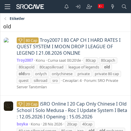
Etiketler
old
Troy2007 I 80 CAP CH I HARD RATES I
80 Cap
QUEST SYSTEM I MOON DROP I LEAGUE OF
LEGEND I 21.08.2026 ONLINE
Troy2007
Konu
Cuma saat 00:20'de
80cap
80capch
80capold
80capsilkroad
league of legends
old
old
sro
onlych
onlychinese
private
private 80 cap
quest
silkroad
sro
Cevaplar: 4
Forum:
SRO Private
Server Tanıtımları
iSRO Online I 20 Cap Only Chinese I Old
20 Cap
School I Solo Medusa - Roc I Update System I Beta
: 12.05.2026 I Opening : 15.05.2026
boyka
Konu
28 Nis 2026
20cap
40cap
60 cap silkroad server
80 cap
isro
old
old
exchange