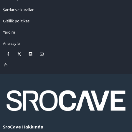
Şartlar ve kurallar
Gizlilik politikası
Yardım
Ana sayfa
Facebook
X
Discord
Bize ulaşın
R
S
S
SroCave Hakkında