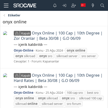
Etiketler
onyx online
Onyx Online | 100 Cap | 10th Degree |
Kapalı
Zor Oranlar | Beta 30/08 | G.O 06/09
--- içerik kaldırıldı ---
Onyx-Online
Konu
25 Ağu 2024
onyx
online
onyx
silkroad
onyx
sro
silkroad server
sro server
Cevaplar: 1
Forum:
Kapananlar
Onyx Online | 100 Cap | 10th Degree |
Kapalı
Hard Rates | Beta 30/08 | G.O 06/09
--- içerik kaldırıldı ---
Onyx-Online
Konu
25 Ağu 2024
100 cap sro
best sro
onyx
online
onyx
silkroad
onyx
sro
silkroad 100 cap
silkroad
online
silkroad server
sro forum