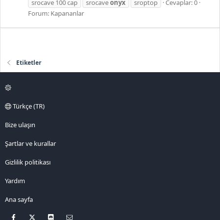
srocave 100 cap
srocave
onyx
sroptop
Cevaplar: 0
Forum:
Kapananlar
Etiketler
Türkçe (TR)
Bize ulaşın
Şartlar ve kurallar
Gizlilik politikası
Yardım
Ana sayfa
Facebook
X
Discord
Bize ulaşın