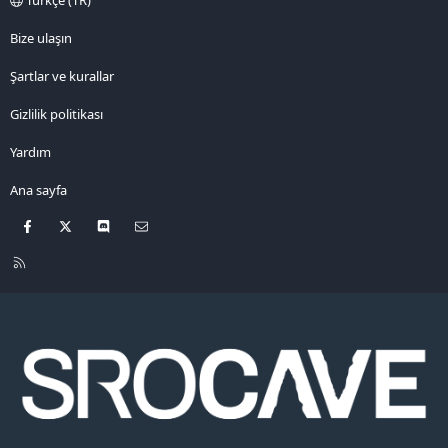
Bize ulaşın
Şartlar ve kurallar
Gizlilik politikası
Yardım
Ana sayfa
Facebook
X
Discord
Bize ulaşın
R
S
S