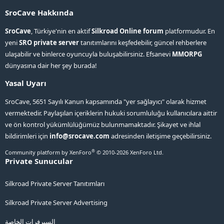
SroCave Hakkında
SroCave
, Türkiye'nin en aktif
Silkroad Online forum
platformudur. En
yeni
SRO private server
tanıtımlarını keşfedebilir, güncel rehberlere
ulaşabilir ve binlerce oyuncuyla buluşabilirsiniz. Efsanevi
MMORPG
dünyasına dair her şey burada!
Yasal Uyarı
SroCave, 5651 Sayılı Kanun kapsamında "yer sağlayıcı" olarak hizmet
vermektedir. Paylaşılan içeriklerin hukuki sorumluluğu kullanıcılara aittir
ve ön kontrol yükümlülüğümüz bulunmamaktadır. Şikayet ve ihlal
bildirimleri için
info@srocave.com
adresinden iletişime geçebilirsiniz.
®
Community platform by XenForo
© 2010-2026 XenForo Ltd.
Private Sunucular
Silkroad Private Server Tanıtımları
Silkroad Private Server Advertising
السيرفرات الخاصة