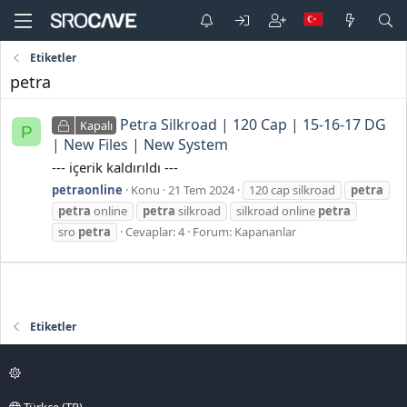
Etiketler
petra
Petra Silkroad | 120 Cap | 15-16-17 DG
Kapalı
P
| New Files | New System
--- içerik kaldırıldı ---
petraonline
Konu
21 Tem 2024
120 cap silkroad
petra
petra
online
petra
silkroad
silkroad online
petra
sro
petra
Cevaplar: 4
Forum:
Kapananlar
Etiketler
Türkçe (TR)